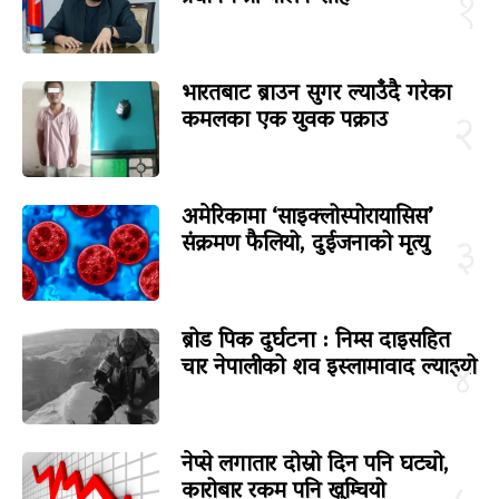
१
भारतबाट ब्राउन सुगर ल्याउँदै गरेका
कमलका एक युवक पक्राउ
२
अमेरिकामा ‘साइक्लोस्पोरायासिस’
संक्रमण फैलियो, दुईजनाको मृत्यु
३
ब्रोड पिक दुर्घटना : निम्स दाइसहित
चार नेपालीको शव इस्लामावाद ल्याइयो
४
नेप्से लगातार दोस्रो दिन पनि घट्यो,
कारोबार रकम पनि खुम्चियो