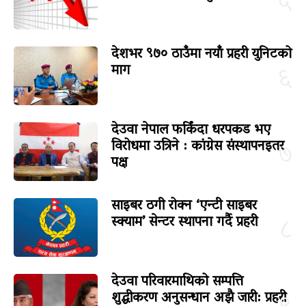
५
देशभर ९७० ठाउँमा नयाँ प्रहरी युनिटको
माग
६
देउवा नेपाल फर्किंदा धरपकड भए
विरोधमा उत्रिने : कांग्रेस संस्थापनइतर
७
पक्ष
साइबर ठगी रोक्न ‘एन्टी साइबर
स्क्याम’ सेन्टर स्थापना गर्दै प्रहरी
८
देउवा परिवारमाथिको सम्पत्ति
शुद्धीकरण अनुसन्धान अझै जारी: प्रहरी