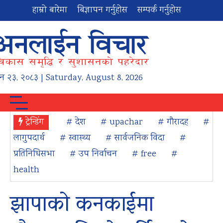
हाम्रो बारेमा
बिज्ञापन गर्नुहोस
सम्पर्क गर्नुहोस
न
२३
,
२०८३
| Saturday, August 8, 2026
ट्रेन्डिंग
# देश
# upachar
# गौरादह
#
लागुपदार्थ
# स्वास्थ्य
# सार्वजनिक विदा
#
प्रतिनिधिसभा
# उप निर्वाचन
# free
#
health
झापाको कनकाईमा