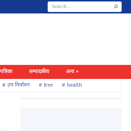
Search
for:
 पत्रिका
सम्पादकीय
अन्य +
# उप निर्वाचन
# free
# health