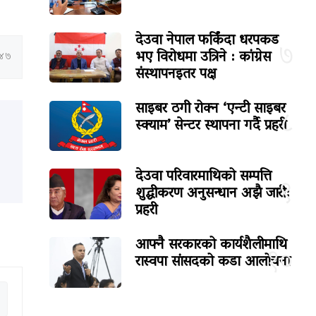
देउवा नेपाल फर्किंदा धरपकड
७
भए विरोधमा उत्रिने : कांग्रेस
:४७
संस्थापनइतर पक्ष
साइबर ठगी रोक्न ‘एन्टी साइबर
८
स्क्याम’ सेन्टर स्थापना गर्दै प्रहरी
देउवा परिवारमाथिको सम्पत्ति
९
शुद्धीकरण अनुसन्धान अझै जारी:
प्रहरी
आफ्नै सरकारको कार्यशैलीमाथि
१०
रास्वपा सांसदको कडा आलोचना