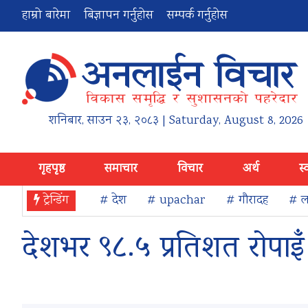
हाम्रो बारेमा
बिज्ञापन गर्नुहोस
सम्पर्क गर्नुहोस
शनिबार
,
साउन
२३
,
२०८३
| Saturday, August 8, 2026
गृहपृष्ठ
समाचार
विचार
अर्थ
स्
ट्रेन्डिंग
# देश
# upachar
# गौरादह
# ला
देशभर ९८.५ प्रतिशत रोपाइँ 