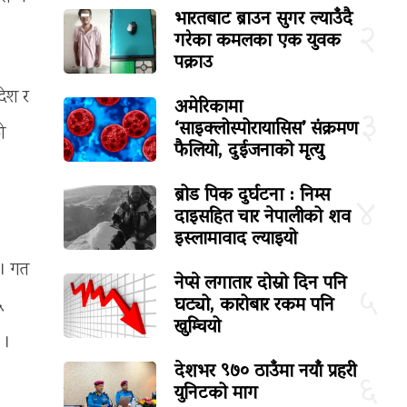
भारतबाट ब्राउन सुगर ल्याउँदै
२
गरेका कमलका एक युवक
पक्राउ
देश र
अमेरिकामा
३
‘साइक्लोस्पोरायासिस’ संक्रमण
ो
फैलियो, दुईजनाको मृत्यु
ब्रोड पिक दुर्घटना : निम्स
४
दाइसहित चार नेपालीको शव
इस्लामावाद ल्याइयो
 । गत
नेप्से लगातार दोस्रो दिन पनि
५
घट्यो, कारोबार रकम पनि
५
खुम्चियो
 ।
देशभर ९७० ठाउँमा नयाँ प्रहरी
६
युनिटको माग