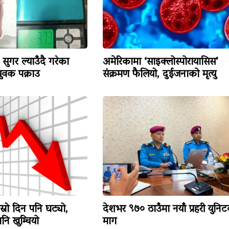
सुगर ल्याउँदै गरेका
अमेरिकामा ‘साइक्लोस्पोरायासिस’
वक पक्राउ
संक्रमण फैलियो, दुईजनाको मृत्यु
ोस्रो दिन पनि घट्यो,
देशभर ९७० ठाउँमा नयाँ प्रहरी युनि
ि खुम्चियो
माग