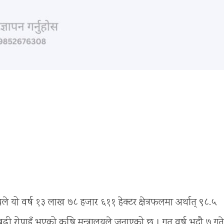
ले यो वर्ष १३ लाख ७८ हजार ६११ हेक्टर क्षेत्रफलमा अर्थात् ९८.५
बढी रोपाइँ भएको कृषि मन्त्रालयले जनाएको छ । गत वर्ष भदौ ७ गते