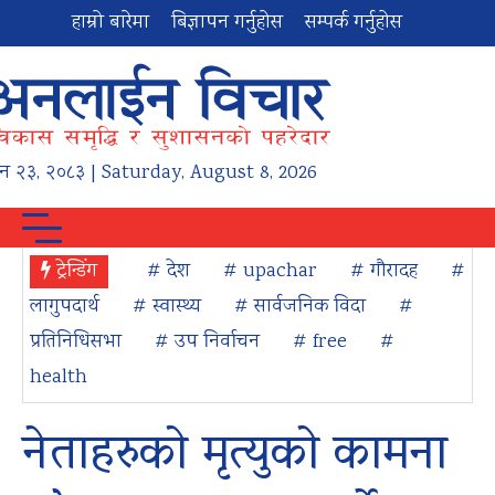
हाम्रो बारेमा
बिज्ञापन गर्नुहोस
सम्पर्क गर्नुहोस
न
२३
,
२०८३
| Saturday, August 8, 2026
ट्रेन्डिंग
# देश
# upachar
# गौरादह
#
लागुपदार्थ
# स्वास्थ्य
# सार्वजनिक विदा
#
प्रतिनिधिसभा
# उप निर्वाचन
# free
#
health
नेताहरुको मृत्युको कामना