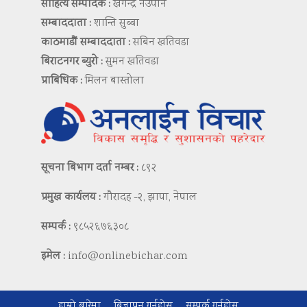
साहित्य सम्पादक :
खगेन्द्र नेउपाने
सम्बाददाता :
शान्ति सुब्बा
काठमाडौं सम्बाददाता :
सबिन खतिवडा
बिराटनगर ब्युरो :
सुमन खतिवडा
प्राबिधिक :
मिलन बास्तोला
सूचना बिभाग दर्ता नम्बर :
८९२
प्रमुख कार्यलय :
गौरादह -२, झापा, नेपाल
सम्पर्क :
९८५२६७६३०८
इमेल :
info@onlinebichar.com
हाम्रो बारेमा
बिज्ञापन गर्नुहोस
सम्पर्क गर्नुहोस