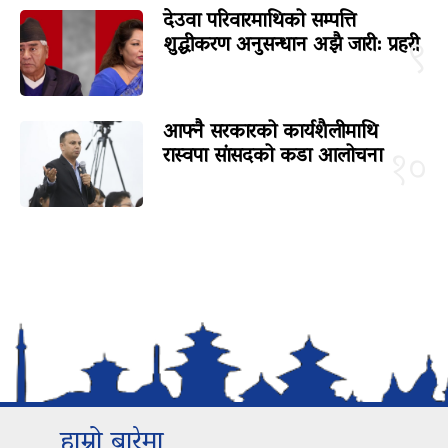
देउवा परिवारमाथिको सम्पत्ति
शुद्धीकरण अनुसन्धान अझै जारी: प्रहरी
९
आफ्नै सरकारको कार्यशैलीमाथि
रास्वपा सांसदको कडा आलोचना
१०
हाम्रो बारेमा