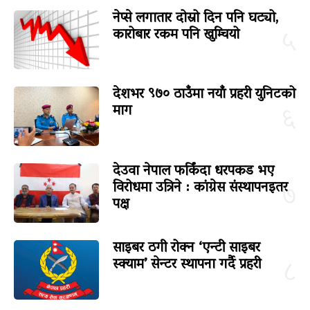
नेप्से लगातार दोस्रो दिन पनि घट्यो,
कारोबार रकम पनि खुम्चियो
५
देशभर ९७० ठाउँमा नयाँ प्रहरी युनिटको
माग
६
देउवा नेपाल फर्किंदा धरपकड भए
विरोधमा उत्रिने : कांग्रेस संस्थापनइतर
७
पक्ष
साइबर ठगी रोक्न ‘एन्टी साइबर
स्क्याम’ सेन्टर स्थापना गर्दै प्रहरी
८