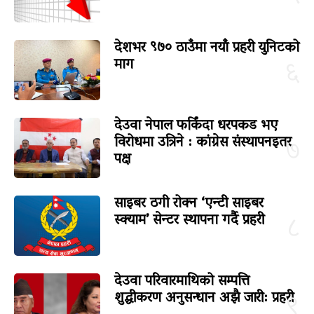
देशभर ९७० ठाउँमा नयाँ प्रहरी युनिटको
माग
६
देउवा नेपाल फर्किंदा धरपकड भए
विरोधमा उत्रिने : कांग्रेस संस्थापनइतर
७
पक्ष
साइबर ठगी रोक्न ‘एन्टी साइबर
स्क्याम’ सेन्टर स्थापना गर्दै प्रहरी
८
देउवा परिवारमाथिको सम्पत्ति
शुद्धीकरण अनुसन्धान अझै जारी: प्रहरी
९