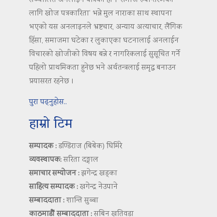
सञ्चालित अनलाइन पत्रिका हो । ‘समाज रुपान्तरणका
लागि खोज पत्रकारिता’ भन्ने मुल नाराका साथ स्थापना
भएको यस अनलाइनले भ्रष्टचार, अन्याय अत्याचार, लैंगिक
हिंसा, समाजमा घटेका र लुकाएका घटनालाई अनलाईन
विचारको खोजीको विषय बन्ने र नागरिकलाई सुसूचित गर्ने
पहिलो प्राथमिकता हुनेछ भने अर्थतन्त्रलाई समृद्ध बनाउन
प्रयासरत रहनेछ ।
पुरा पढ्नुहोस..
हाम्रो टिम
सम्पादक :
डण्डिराज (बिबेक) घिमिरे
व्यवस्थापक:
सरिता दङ्गाल
समाचार सम्योजन :
झगेन्द्र खड्का
साहित्य सम्पादक :
खगेन्द्र नेउपाने
सम्बाददाता :
शान्ति सुब्बा
काठमाडौं सम्बाददाता :
सबिन खतिवडा