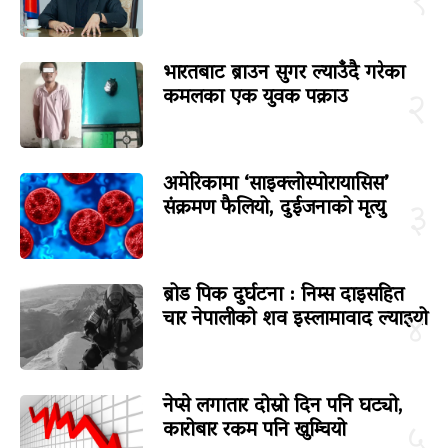
१
भारतबाट ब्राउन सुगर ल्याउँदै गरेका
कमलका एक युवक पक्राउ
२
अमेरिकामा ‘साइक्लोस्पोरायासिस’
संक्रमण फैलियो, दुईजनाको मृत्यु
३
ब्रोड पिक दुर्घटना : निम्स दाइसहित
चार नेपालीको शव इस्लामावाद ल्याइयो
४
नेप्से लगातार दोस्रो दिन पनि घट्यो,
कारोबार रकम पनि खुम्चियो
५