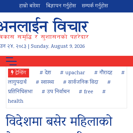
हाम्रो बारेमा
बिज्ञापन गर्नुहोस
सम्पर्क गर्नुहोस
ाउन
२४
,
२०८३
| Sunday, August 9, 2026
ट्रेन्डिंग
# देश
# upachar
# गौरादह
#
लागुपदार्थ
# स्वास्थ्य
# सार्वजनिक विदा
#
प्रतिनिधिसभा
# उप निर्वाचन
# free
#
health
विदेशमा बसेर महिलाको