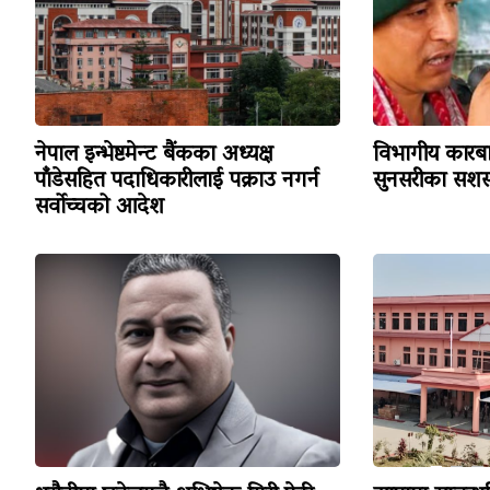
नेपाल इन्भेष्टमेन्ट बैंकका अध्यक्ष
विभागीय कारबा
पाँडेसहित पदाधिकारीलाई पक्राउ नगर्न
सुनसरीका सशस्
सर्वोच्चको आदेश