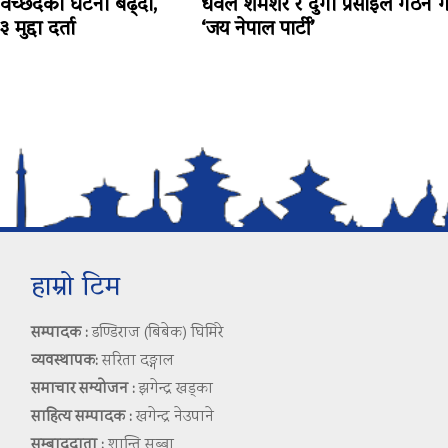
विच्छेदका घटना बढ्दो,
धवल शमशेर र दुर्गा प्रसाईंले गठन ग
मुद्दा दर्ता
‘जय नेपाल पार्टी’
हाम्रो टिम
सम्पादक :
डण्डिराज (बिबेक) घिमिरे
व्यवस्थापक:
सरिता दङ्गाल
समाचार सम्योजन :
झगेन्द्र खड्का
साहित्य सम्पादक :
खगेन्द्र नेउपाने
सम्बाददाता :
शान्ति सुब्बा