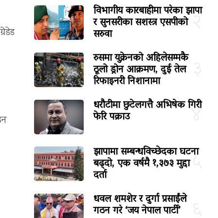
विभागीय कारबाहीमा परेका झापा
२
र सुनसरीका सशस्त्र एसपीको
सरुवा
रेडेड
रुसमा युक्रेनको अहिलेसम्मकै
३
ठूलो ड्रोन आक्रमण, दुई तेल
रिफाइनरी निशानामा
धरौटीमा छुटेलगत्तै अभिषेक गिरी
४
फेरि पक्राउ
उन
झापामा सम्बन्धविच्छेदका घटना
५
बढ्दो, एक वर्षमै १,३७३ मुद्दा
दर्ता
धवल शमशेर र दुर्गा प्रसाईंले
६
गठन गरे ‘जय नेपाल पार्टी’