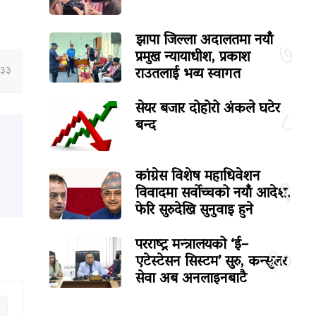
झापा जिल्ला अदालतमा नयाँ
७
प्रमुख न्यायाधीश, प्रकाश
राउतलाई भव्य स्वागत
:३३
सेयर बजार दोहोरो अंकले घटेर
८
बन्द
कांग्रेस विशेष महाधिवेशन
९
विवादमा सर्वोच्चको नयाँ आदेश,
फेरि सुरुदेखि सुनुवाइ हुने
परराष्ट्र मन्त्रालयको ‘ई–
१०
एटेस्टेसन सिस्टम’ सुरु, कन्सुलर
सेवा अब अनलाइनबाटै