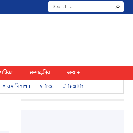
Search
for:
 पत्रिका
सम्पादकीय
अन्य +
# उप निर्वाचन
# free
# health