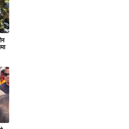
रोन
ामा