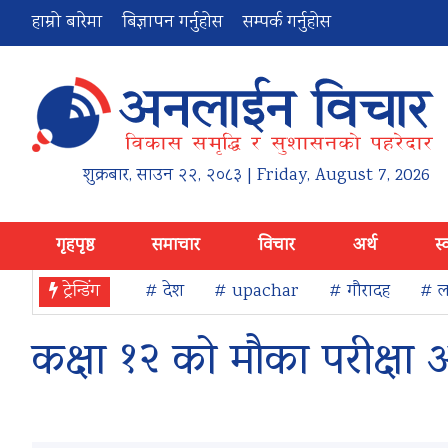
हाम्रो बारेमा
बिज्ञापन गर्नुहोस
सम्पर्क गर्नुहोस
शुक्रबार
,
साउन
२२
,
२०८३
| Friday, August 7, 2026
गृहपृष्ठ
समाचार
विचार
अर्थ
स्
ट्रेन्डिंग
# देश
# upachar
# गौरादह
# ला
कक्षा १२ को मौका परीक्षा