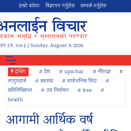
हाम्रो बारेमा
बिज्ञापन गर्नुहोस
सम्पर्क गर्नुहोस
ाउन
२४
,
२०८३
| Sunday, August 9, 2026
ट्रेन्डिंग
# देश
# upachar
# गौरादह
#
लागुपदार्थ
# स्वास्थ्य
# सार्वजनिक विदा
#
प्रतिनिधिसभा
# उप निर्वाचन
# free
#
health
आगामी आर्थिक वर्ष