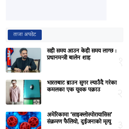
ताजा अपडेट
सही समय आउन केही समय लाग्छ :
प्रधानमन्त्री बालेन शाह
१
भारतबाट ब्राउन सुगर ल्याउँदै गरेका
कमलका एक युवक पक्राउ
२
अमेरिकामा ‘साइक्लोस्पोरायासिस’
संक्रमण फैलियो, दुईजनाको मृत्यु
३