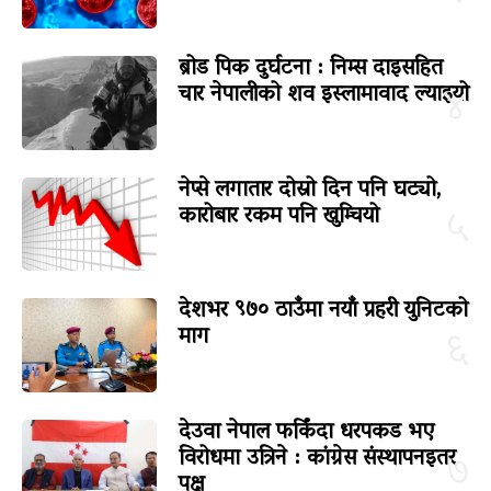
ब्रोड पिक दुर्घटना : निम्स दाइसहित
चार नेपालीको शव इस्लामावाद ल्याइयो
४
नेप्से लगातार दोस्रो दिन पनि घट्यो,
कारोबार रकम पनि खुम्चियो
५
देशभर ९७० ठाउँमा नयाँ प्रहरी युनिटको
माग
६
देउवा नेपाल फर्किंदा धरपकड भए
विरोधमा उत्रिने : कांग्रेस संस्थापनइतर
७
पक्ष