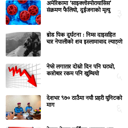
अमेरिकामा ‘साइक्लोस्पोरायासिस’
संक्रमण फैलियो, दुईजनाको मृत्यु
३
ब्रोड पिक दुर्घटना : निम्स दाइसहित
चार नेपालीको शव इस्लामावाद ल्याइयो
४
नेप्से लगातार दोस्रो दिन पनि घट्यो,
कारोबार रकम पनि खुम्चियो
५
देशभर ९७० ठाउँमा नयाँ प्रहरी युनिटको
माग
६