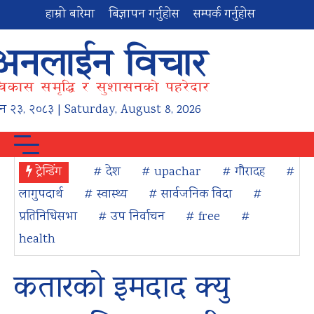
हाम्रो बारेमा
बिज्ञापन गर्नुहोस
सम्पर्क गर्नुहोस
न
२३
,
२०८३
| Saturday, August 8, 2026
ट्रेन्डिंग
# देश
# upachar
# गौरादह
#
लागुपदार्थ
# स्वास्थ्य
# सार्वजनिक विदा
#
प्रतिनिधिसभा
# उप निर्वाचन
# free
#
health
कतारको इमदाद क्यु