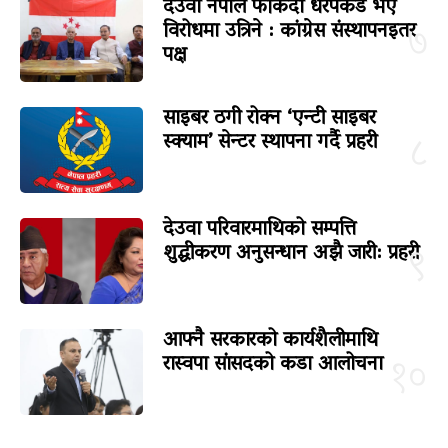
देउवा नेपाल फर्किंदा धरपकड भए
विरोधमा उत्रिने : कांग्रेस संस्थापनइतर
७
पक्ष
साइबर ठगी रोक्न ‘एन्टी साइबर
स्क्याम’ सेन्टर स्थापना गर्दै प्रहरी
८
देउवा परिवारमाथिको सम्पत्ति
शुद्धीकरण अनुसन्धान अझै जारी: प्रहरी
९
आफ्नै सरकारको कार्यशैलीमाथि
रास्वपा सांसदको कडा आलोचना
१०