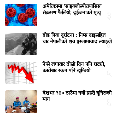
अमेरिकामा ‘साइक्लोस्पोरायासिस’
संक्रमण फैलियो, दुईजनाको मृत्यु
३
ब्रोड पिक दुर्घटना : निम्स दाइसहित
चार नेपालीको शव इस्लामावाद ल्याइयो
४
नेप्से लगातार दोस्रो दिन पनि घट्यो,
कारोबार रकम पनि खुम्चियो
५
देशभर ९७० ठाउँमा नयाँ प्रहरी युनिटको
माग
६