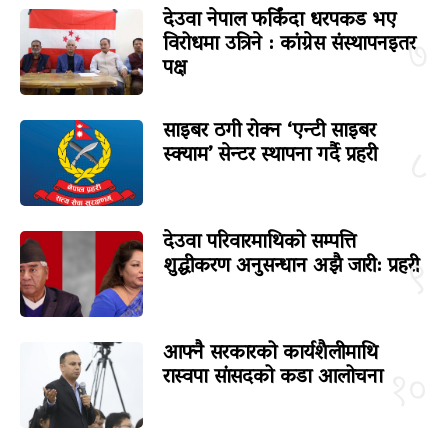
देउवा नेपाल फर्किंदा धरपकड भए
विरोधमा उत्रिने : कांग्रेस संस्थापनइतर
७
पक्ष
साइबर ठगी रोक्न ‘एन्टी साइबर
स्क्याम’ सेन्टर स्थापना गर्दै प्रहरी
८
देउवा परिवारमाथिको सम्पत्ति
शुद्धीकरण अनुसन्धान अझै जारी: प्रहरी
९
आफ्नै सरकारको कार्यशैलीमाथि
रास्वपा सांसदको कडा आलोचना
१०