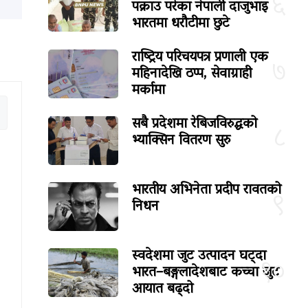
६
पक्राउ परेका नेपाली दाजुभाइ
भारतमा धरौटीमा छुटे
राष्ट्रिय परिचयपत्र प्रणाली एक
७
महिनादेखि ठप्प, सेवाग्राही
मर्कामा
सबै प्रदेशमा रेबिजविरुद्धको
८
भ्याक्सिन वितरण सुरु
भारतीय अभिनेता प्रदीप रावतको
९
निधन
स्वदेशमा जुट उत्पादन घट्दा
१०
भारत–बङ्गलादेशबाट कच्चा जुट
आयात बढ्दो