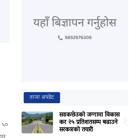
ताजा अपडेट
सडकछेउको जग्गामा विकास
१
कर २५ प्रतिशतसम्म बढाउने
ा ५०
सरकारको तयारी
पुर