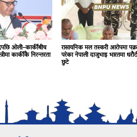
ादपछि ओली–कार्कीबीच
रासायनिक मल तस्करी आरोपमा पक्र
त्रीमा कार्कीकै निरन्तरता
परेका नेपाली दाजुभाइ भारतमा धरौट
छुटे