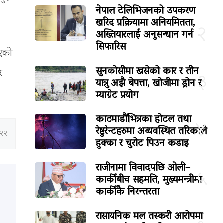
नेपाल टेलिभिजनको उपकरण
खरिद प्रक्रियामा अनियमितता,
२
अख्तियारलाई अनुसन्धान गर्न
सिफारिस
भएको
सुनकोसीमा खसेको कार र तीन
र
३
यात्रु अझै बेपत्ता, खोजीमा ड्रोन र
म्याग्नेट प्रयोग
काठमाडौंभित्रका होटल तथा
४
रेष्टुरेन्टहरुमा अव्यवस्थित तरिकाले
:२२
हुक्का र चुरोट पिउन कडाइ
राजीनामा विवादपछि ओली–
५
कार्कीबीच सहमति, मुख्यमन्त्रीमा
कार्कीकै निरन्तरता
रासायनिक मल तस्करी आरोपमा