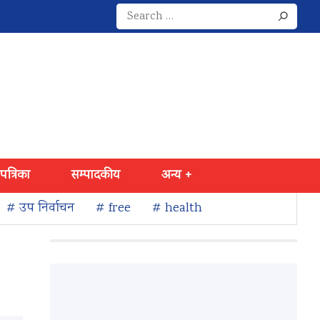
Search
for:
 पत्रिका
सम्पादकीय
अन्य +
# उप निर्वाचन
# free
# health