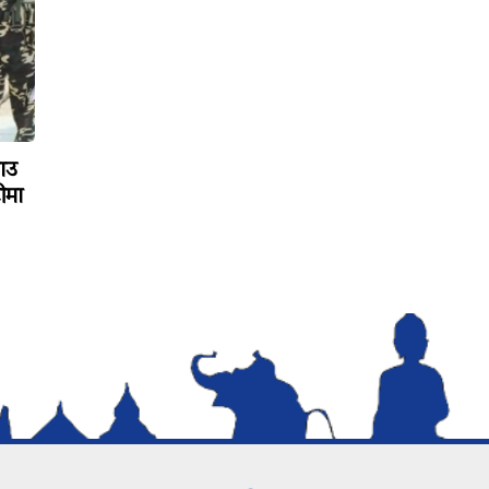
ाउ
ीमा