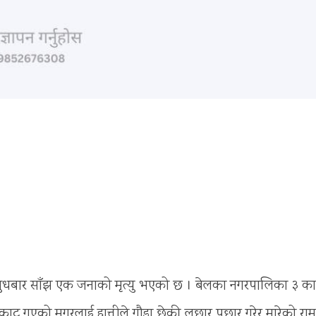
बुधबार साँझ एक जनाको मृत्यु भएको छ । बेलका नगरपालिका ३ क
काट्न गएको मगरलाई हात्तीले गौडा छेकी लछार पछार गरेर मारेको राम