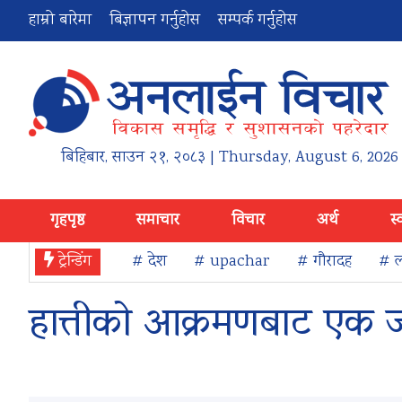
हाम्रो बारेमा
बिज्ञापन गर्नुहोस
सम्पर्क गर्नुहोस
बिहिबार
,
साउन
२१
,
२०८३
| Thursday, August 6, 2026
गृहपृष्ठ
समाचार
विचार
अर्थ
स्
ट्रेन्डिंग
# देश
# upachar
# गौरादह
# ल
हात्तीको आक्रमणबाट एक जन