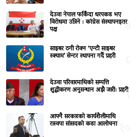
देउवा नेपाल फर्किंदा धरपकड भए
विरोधमा उत्रिने : कांग्रेस संस्थापनइतर
७
पक्ष
साइबर ठगी रोक्न ‘एन्टी साइबर
स्क्याम’ सेन्टर स्थापना गर्दै प्रहरी
८
देउवा परिवारमाथिको सम्पत्ति
शुद्धीकरण अनुसन्धान अझै जारी: प्रहरी
९
आफ्नै सरकारको कार्यशैलीमाथि
रास्वपा सांसदको कडा आलोचना
१०