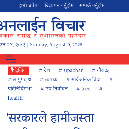
हाम्रो बारेमा
बिज्ञापन गर्नुहोस
सम्पर्क गर्नुहोस
ाउन
२४
,
२०८३
| Sunday, August 9, 2026
ट्रेन्डिंग
# देश
# upachar
# गौरादह
# लागुपदार्थ
# स्वास्थ्य
# सार्वजनिक विदा
#
प्रतिनिधिसभा
# उप निर्वाचन
# free
#
health
’सरकारले हामीजस्ता