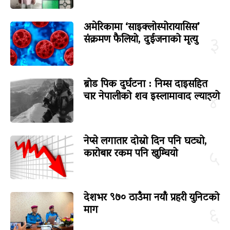
अमेरिकामा ‘साइक्लोस्पोरायासिस’
संक्रमण फैलियो, दुईजनाको मृत्यु
३
ब्रोड पिक दुर्घटना : निम्स दाइसहित
चार नेपालीको शव इस्लामावाद ल्याइयो
४
नेप्से लगातार दोस्रो दिन पनि घट्यो,
कारोबार रकम पनि खुम्चियो
५
देशभर ९७० ठाउँमा नयाँ प्रहरी युनिटको
माग
६