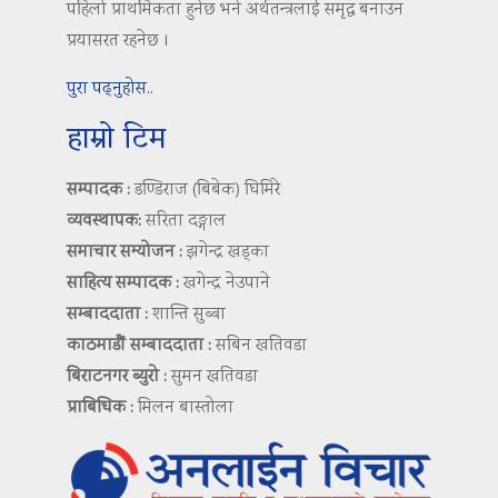
पहिलो प्राथमिकता हुनेछ भने अर्थतन्त्रलाई समृद्ध बनाउन
प्रयासरत रहनेछ ।
पुरा पढ्नुहोस..
हाम्रो टिम
सम्पादक :
डण्डिराज (बिबेक) घिमिरे
व्यवस्थापक:
सरिता दङ्गाल
समाचार सम्योजन :
झगेन्द्र खड्का
साहित्य सम्पादक :
खगेन्द्र नेउपाने
सम्बाददाता :
शान्ति सुब्बा
काठमाडौं सम्बाददाता :
सबिन खतिवडा
बिराटनगर ब्युरो :
सुमन खतिवडा
प्राबिधिक :
मिलन बास्तोला