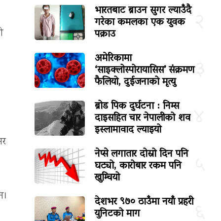
भारतबाट ब्राउन सुगर ल्याउँदै
२
गरेका कमलका एक युवक
पक्राउ
ी
अमेरिकामा
३
‘साइक्लोस्पोरायासिस’ संक्रमण
फैलियो, दुईजनाको मृत्यु
ब्रोड पिक दुर्घटना : निम्स
४
दाइसहित चार नेपालीको शव
इस्लामावाद ल्याइयो
सर
नेप्से लगातार दोस्रो दिन पनि
५
घट्यो, कारोबार रकम पनि
खुम्चियो
ैन।
देशभर ९७० ठाउँमा नयाँ प्रहरी
६
युनिटको माग