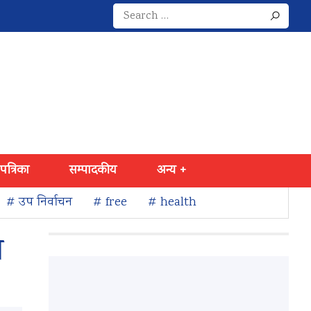
Search
for:
 पत्रिका
सम्पादकीय
अन्य +
# उप निर्वाचन
# free
# health
ण