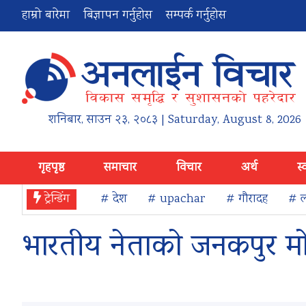
हाम्रो बारेमा
बिज्ञापन गर्नुहोस
सम्पर्क गर्नुहोस
शनिबार
,
साउन
२३
,
२०८३
| Saturday, August 8, 2026
गृहपृष्ठ
समाचार
विचार
अर्थ
स्
ट्रेन्डिंग
# देश
# upachar
# गौरादह
# ल
भारतीय नेताको जनकपुर मोह,