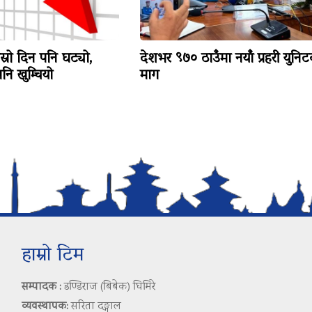
ोस्रो दिन पनि घट्यो,
देशभर ९७० ठाउँमा नयाँ प्रहरी युनि
ि खुम्चियो
माग
हाम्रो टिम
सम्पादक :
डण्डिराज (बिबेक) घिमिरे
व्यवस्थापक:
सरिता दङ्गाल