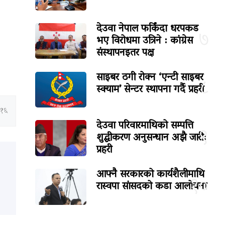
देउवा नेपाल फर्किंदा धरपकड
७
भए विरोधमा उत्रिने : कांग्रेस
संस्थापनइतर पक्ष
साइबर ठगी रोक्न ‘एन्टी साइबर
८
स्क्याम’ सेन्टर स्थापना गर्दै प्रहरी
:१६
देउवा परिवारमाथिको सम्पत्ति
९
शुद्धीकरण अनुसन्धान अझै जारी:
प्रहरी
आफ्नै सरकारको कार्यशैलीमाथि
१०
रास्वपा सांसदको कडा आलोचना