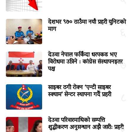
५
देशभर ९७० ठाउँमा नयाँ प्रहरी युनिटको
माग
६
देउवा नेपाल फर्किंदा धरपकड भए
विरोधमा उत्रिने : कांग्रेस संस्थापनइतर
७
पक्ष
साइबर ठगी रोक्न ‘एन्टी साइबर
स्क्याम’ सेन्टर स्थापना गर्दै प्रहरी
८
देउवा परिवारमाथिको सम्पत्ति
शुद्धीकरण अनुसन्धान अझै जारी: प्रहरी
९