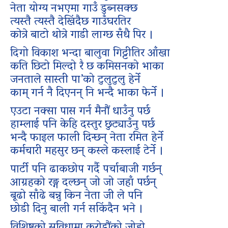
नेता योग्य नभएमा गाउँ डुब्नसक्छ
त्यस्तै त्यस्तै देखिंदैछ गाउँघरतिर
कोत्रे बाटो थोत्रे गाडी लाग्छ सँधै पिर ।
दिगो विकाश भन्दा बालुवा गिट्टीतिर आँखा
कति छिटो मिल्दो रै छ कमिसनको भाका
जनताले सास्ती पा’को टुलुटुलु हेर्ने
काम् गर्न नै दिएनन् नि भन्दै भाका फेर्ने ।
एउटा नक्सा पास गर्न मैनौं धाउँनु पर्छ
हाम्लाई पनि केहि दस्तुर छुट्याउँनु पर्छ
भन्दै फाइल फाली दिन्छन् नेता रमित हेर्ने
कर्मचारी महसुर छन् कस्ले कस्लाई टेर्ने ।
पार्टी पनि ढाकछोप गर्दै पर्चाबाजी गर्छन्
आग्रहको रङ्ग दल्छन् जो जो जहाँ पर्छन्
बूढो साँढे बन्नु किन नेता जी ले पनि
छोडी दिनु बाली गर्न सकिंदैन भने ।
विशिष्टको सुविधामा करोडौंको जोहो