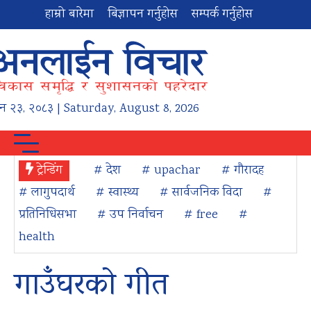
हाम्रो बारेमा
बिज्ञापन गर्नुहोस
सम्पर्क गर्नुहोस
न
२३
,
२०८३
| Saturday, August 8, 2026
ट्रेन्डिंग
# देश
# upachar
# गौरादह
# लागुपदार्थ
# स्वास्थ्य
# सार्वजनिक विदा
#
प्रतिनिधिसभा
# उप निर्वाचन
# free
#
health
गाउँघरको गीत