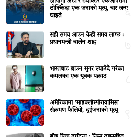
झापामा अटो र ट्याक्टर एकआपसमा
ठोक्किँदा एक जनाको मृत्यु, चार जना
६
घाइते
सही समय आउन केही समय लाग्छ :
प्रधानमन्त्री बालेन शाह
७
भारतबाट ब्राउन सुगर ल्याउँदै गरेका
कमलका एक युवक पक्राउ
८
अमेरिकामा ‘साइक्लोस्पोरायासिस’
संक्रमण फैलियो, दुईजनाको मृत्यु
९
ब्रोड पिक दुर्घटना : निम्स दाइसहित