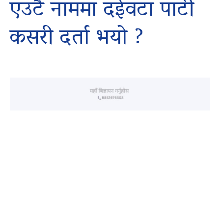
एउटै नाममा दईवटा पार्टी
कसरी दर्ता भयो ?