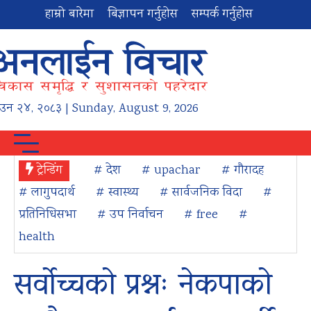
हाम्रो बारेमा
बिज्ञापन गर्नुहोस
सम्पर्क गर्नुहोस
ाउन
२४
,
२०८३
| Sunday, August 9, 2026
ट्रेन्डिंग
# देश
# upachar
# गौरादह
# लागुपदार्थ
# स्वास्थ्य
# सार्वजनिक विदा
#
प्रतिनिधिसभा
# उप निर्वाचन
# free
#
health
सर्वोच्चको प्रश्नः नेकपाको