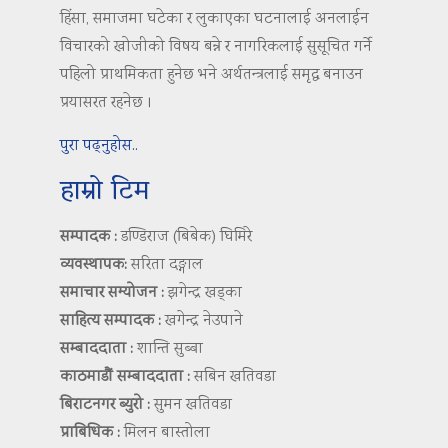
हिंसा, समाजमा घटेका र लुकाएका घटनालाई अनलाईन
विचारको खोजीको विषय बन्ने र नागरिकलाई सुसूचित गर्ने
पहिलो प्राथमिकता हुनेछ भने अर्थतन्त्रलाई समृद्ध बनाउन
प्रयासरत रहनेछ ।
पुरा पढ्नुहोस..
हाम्रो टिम
सम्पादक :
डण्डिराज (बिबेक) घिमिरे
व्यवस्थापक:
सरिता दङ्गाल
समाचार सम्योजन :
झगेन्द्र खड्का
साहित्य सम्पादक :
खगेन्द्र नेउपाने
सम्बाददाता :
शान्ति सुब्बा
काठमाडौं सम्बाददाता :
सबिन खतिवडा
बिराटनगर ब्युरो :
सुमन खतिवडा
प्राबिधिक :
मिलन बास्तोला