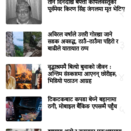
तीन दिनदेखि बेपत्ता कपिलवस्तुका
पूर्वमेयर किरण सिंह जंगलमा मृत भेटिए
२
अविरल वर्षाले उत्तरी गोरखा जाने
सडक अवरुद्ध, ठाउँ–ठाउँमा पहिरो र
३
बाढीले यातायात ठप्प
वृद्धाश्रममै बित्यो बुवाको जीवन :
अन्तिम संस्कारमा आएनन् छोरीहरू,
४
भिडियो पठाउन आग्रह
टिकटकबाट कपडा बेच्ने बहानामा
ठगी, मोबाइल बैंकिङ एपसम्मै पहुँच
५