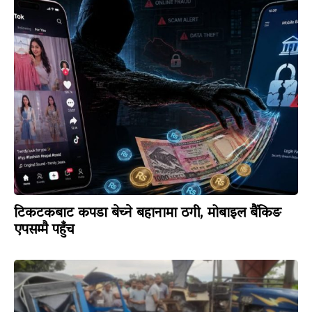
टिकटकबाट कपडा बेच्ने बहानामा ठगी, मोबाइल बैंकिङ
एपसम्मै पहुँच