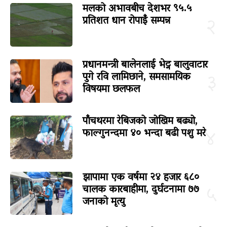
मलको अभावबीच देशभर ९५.५
प्रतिशत धान रोपाइँ सम्पन्न
२
प्रधानमन्त्री बालेनलाई भेट्न बालुवाटार
पुगे रवि लामिछाने, समसामयिक
३
विषयमा छलफल
पाँचथरमा रेबिजको जोखिम बढ्यो,
फाल्गुनन्दमा ४० भन्दा बढी पशु मरे
४
झापामा एक वर्षमा २४ हजार ६८०
चालक कारबाहीमा, दुर्घटनामा ७७
५
जनाको मृत्यु