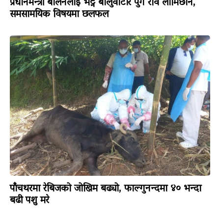
प्रधानमन्त्री बालेनलाई भेट्न बालुवाटार पुगे रवि लामिछाने,
समसामयिक विषयमा छलफल
पाँचथरमा रेबिजको जोखिम बढ्यो, फाल्गुनन्दमा ४० भन्दा
बढी पशु मरे