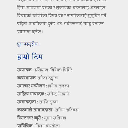
भएको यस अनलाइनले भ्रष्टचार, अन्याय अत्याचार, लैंगिक
हिंसा, समाजमा घटेका र लुकाएका घटनालाई अनलाईन
विचारको खोजीको विषय बन्ने र नागरिकलाई सुसूचित गर्ने
पहिलो प्राथमिकता हुनेछ भने अर्थतन्त्रलाई समृद्ध बनाउन
प्रयासरत रहनेछ ।
पुरा पढ्नुहोस..
हाम्रो टिम
सम्पादक :
डण्डिराज (बिबेक) घिमिरे
व्यवस्थापक:
सरिता दङ्गाल
समाचार सम्योजन :
झगेन्द्र खड्का
साहित्य सम्पादक :
खगेन्द्र नेउपाने
सम्बाददाता :
शान्ति सुब्बा
काठमाडौं सम्बाददाता :
सबिन खतिवडा
बिराटनगर ब्युरो :
सुमन खतिवडा
प्राबिधिक :
मिलन बास्तोला