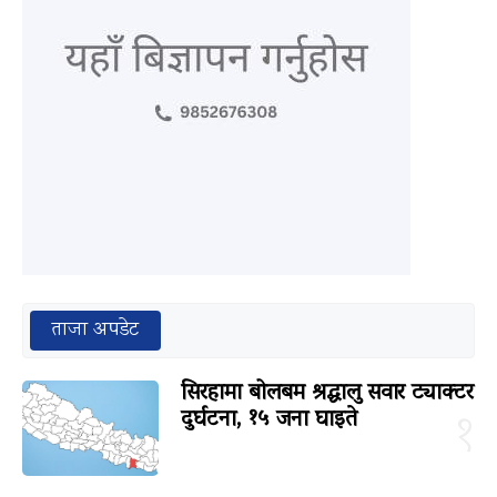
ताजा अपडेट
सिरहामा बोलबम श्रद्धालु सवार ट्याक्टर
दुर्घटना, १५ जना घाइते
१