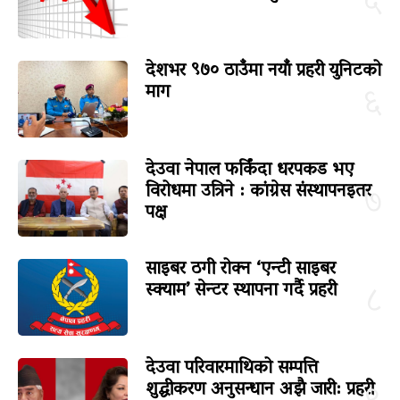
५
देशभर ९७० ठाउँमा नयाँ प्रहरी युनिटको
माग
६
देउवा नेपाल फर्किंदा धरपकड भए
विरोधमा उत्रिने : कांग्रेस संस्थापनइतर
७
पक्ष
साइबर ठगी रोक्न ‘एन्टी साइबर
स्क्याम’ सेन्टर स्थापना गर्दै प्रहरी
८
देउवा परिवारमाथिको सम्पत्ति
शुद्धीकरण अनुसन्धान अझै जारी: प्रहरी