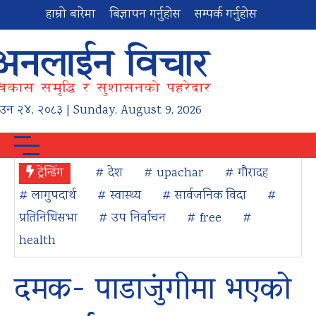
हाम्रो बारेमा
बिज्ञापन गर्नुहोस
सम्पर्क गर्नुहोस
ाउन
२४
,
२०८३
| Sunday, August 9, 2026
ट्रेन्डिंग
# देश
# upachar
# गौरादह
# लागुपदार्थ
# स्वास्थ्य
# सार्वजनिक विदा
#
प्रतिनिधिसभा
# उप निर्वाचन
# free
#
health
दमक- पाडाजुंगीमा भएको