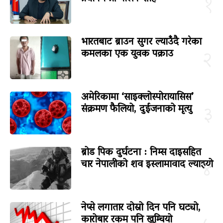
१
भारतबाट ब्राउन सुगर ल्याउँदै गरेका
कमलका एक युवक पक्राउ
२
अमेरिकामा ‘साइक्लोस्पोरायासिस’
संक्रमण फैलियो, दुईजनाको मृत्यु
३
ब्रोड पिक दुर्घटना : निम्स दाइसहित
चार नेपालीको शव इस्लामावाद ल्याइयो
४
नेप्से लगातार दोस्रो दिन पनि घट्यो,
कारोबार रकम पनि खुम्चियो