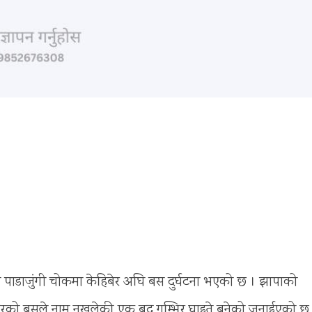
 पाडाजुंगी चोकमा केहिबेर अघि बस दुर्घटना भएको छ । झापाको
को बसले नाम नखुलेकी एक बृद्ध गम्भिर घाइते बनेको जनाईएको छ