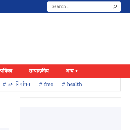
Search
for:
 पत्रिका
सम्पादकीय
अन्य +
# उप निर्वाचन
# free
# health