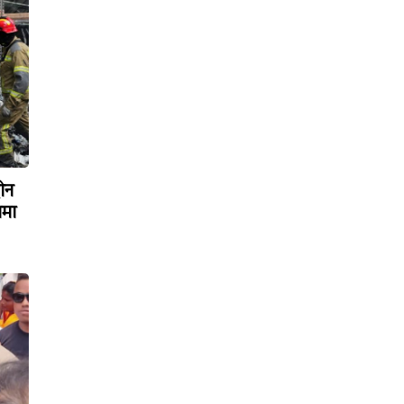
रोन
ामा