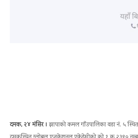
दमक, २४ मंसिर ।
झापाको कमल गाँउपालिका वडा नं. ५ स्थित
दमकस्थित ग्लोबल एजुकेशनल एकेडेमीको को १ क २३९० नम्बर