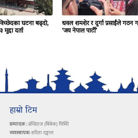
विच्छेदका घटना बढ्दो,
धवल शमशेर र दुर्गा प्रसाईंले गठन ग
मुद्दा दर्ता
‘जय नेपाल पार्टी’
हाम्रो टिम
सम्पादक :
डण्डिराज (बिबेक) घिमिरे
व्यवस्थापक:
सरिता दङ्गाल