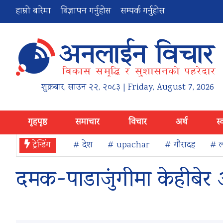
हाम्रो बारेमा
बिज्ञापन गर्नुहोस
सम्पर्क गर्नुहोस
शुक्रबार
,
साउन
२२
,
२०८३
| Friday, August 7, 2026
गृहपृष्ठ
समाचार
विचार
अर्थ
स्
ट्रेन्डिंग
# देश
# upachar
# गौरादह
# ल
दमक-पाडाजुंगीमा केहीबेर 