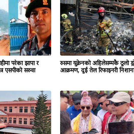
हीमा परेका झापा र
रुसमा युक्रेनको अहिलेसम्मकै ठूलो ड्
त्र एसपीको सरुवा
आक्रमण, दुई तेल रिफाइनरी निशान