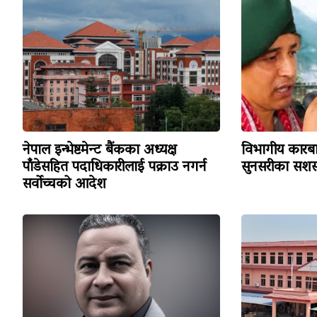
नेपाल इन्भेष्टमेन्ट बैंकका अध्यक्ष
विभागीय कारबा
पाँडेसहित पदाधिकारीलाई पक्राउ नगर्न
सुनसरीका सशस्
सर्वोच्चको आदेश