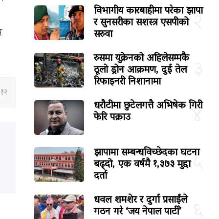
विभागीय कारबाहीमा परेका झापा
२
र सुनसरीका सशस्त्र एसपीको
सरुवा
म
रुसमा युक्रेनको अहिलेसम्मकै
३
ठूलो ड्रोन आक्रमण, दुई तेल
रिफाइनरी निशानामा
:१२
धरौटीमा छुटेलगत्तै अभिषेक गिरी
४
फेरि पक्राउ
झापामा सम्बन्धविच्छेदका घटना
५
बढ्दो, एक वर्षमै १,३७३ मुद्दा
दर्ता
धवल शमशेर र दुर्गा प्रसाईंले
६
गठन गरे ‘जय नेपाल पार्टी’