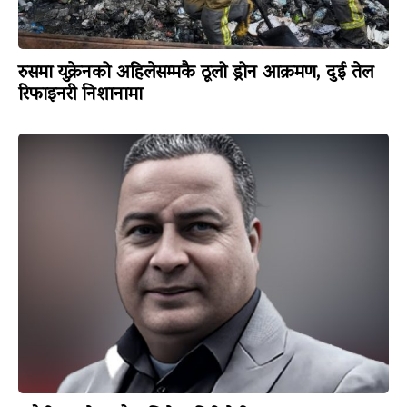
रुसमा युक्रेनको अहिलेसम्मकै ठूलो ड्रोन आक्रमण, दुई तेल
रिफाइनरी निशानामा