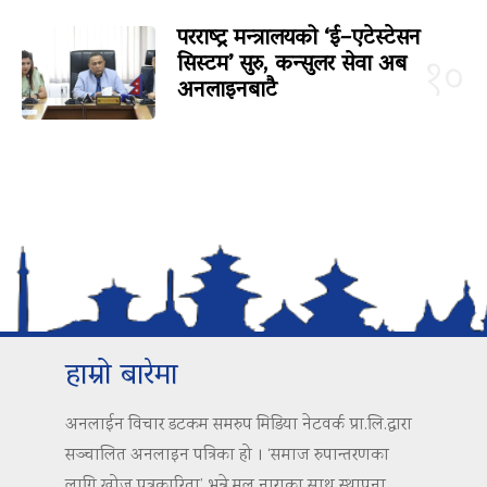
परराष्ट्र मन्त्रालयको ‘ई–एटेस्टेसन
सिस्टम’ सुरु, कन्सुलर सेवा अब
१०
अनलाइनबाटै
हाम्रो बारेमा
अनलाईन विचार डटकम समरुप मिडिया नेटवर्क प्रा.लि.द्वारा
सञ्चालित अनलाइन पत्रिका हो । ‘समाज रुपान्तरणका
लागि खोज पत्रकारिता’ भन्ने मुल नाराका साथ स्थापना