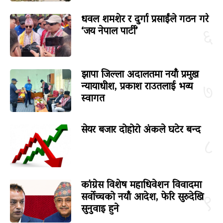
धवल शमशेर र दुर्गा प्रसाईंले गठन गरे
‘जय नेपाल पार्टी’
६
झापा जिल्ला अदालतमा नयाँ प्रमुख
न्यायाधीश, प्रकाश राउतलाई भव्य
७
स्वागत
सेयर बजार दोहोरो अंकले घटेर बन्द
८
कांग्रेस विशेष महाधिवेशन विवादमा
सर्वोच्चको नयाँ आदेश, फेरि सुरुदेखि
९
सुनुवाइ हुने