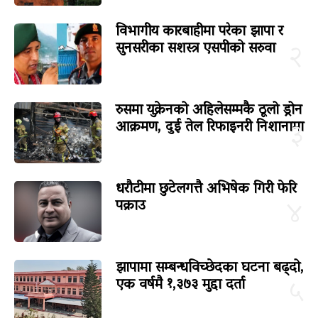
विभागीय कारबाहीमा परेका झापा र
सुनसरीका सशस्त्र एसपीको सरुवा
२
रुसमा युक्रेनको अहिलेसम्मकै ठूलो ड्रोन
आक्रमण, दुई तेल रिफाइनरी निशानामा
३
धरौटीमा छुटेलगत्तै अभिषेक गिरी फेरि
पक्राउ
४
झापामा सम्बन्धविच्छेदका घटना बढ्दो,
एक वर्षमै १,३७३ मुद्दा दर्ता
५