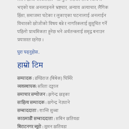
भएको यस अनलाइनले भ्रष्टचार, अन्याय अत्याचार, लैंगिक
हिंसा, समाजमा घटेका र लुकाएका घटनालाई अनलाईन
विचारको खोजीको विषय बन्ने र नागरिकलाई सुसूचित गर्ने
पहिलो प्राथमिकता हुनेछ भने अर्थतन्त्रलाई समृद्ध बनाउन
प्रयासरत रहनेछ ।
पुरा पढ्नुहोस..
हाम्रो टिम
सम्पादक :
डण्डिराज (बिबेक) घिमिरे
व्यवस्थापक:
सरिता दङ्गाल
समाचार सम्योजन :
झगेन्द्र खड्का
साहित्य सम्पादक :
खगेन्द्र नेउपाने
सम्बाददाता :
शान्ति सुब्बा
काठमाडौं सम्बाददाता :
सबिन खतिवडा
बिराटनगर ब्युरो :
सुमन खतिवडा