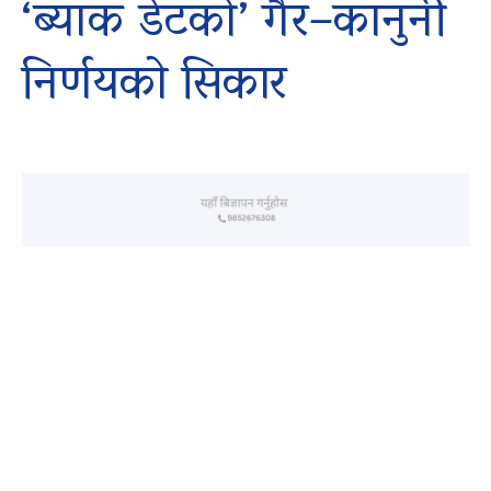
‘ब्याक डेटको’ गैर–कानुनी
निर्णयको सिकार