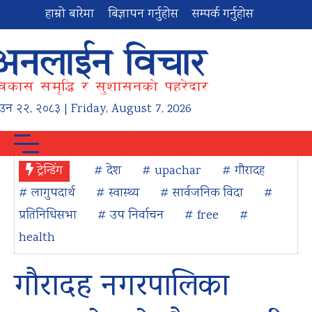
हाम्रो बारेमा
बिज्ञापन गर्नुहोस
सम्पर्क गर्नुहोस
ाउन
२२
,
२०८३
| Friday, August 7, 2026
ट्रेन्डिंग
# देश
# upachar
# गौरादह
# लागुपदार्थ
# स्वास्थ्य
# सार्वजनिक विदा
#
प्रतिनिधिसभा
# उप निर्वाचन
# free
#
health
गौरादह नगरपालिका