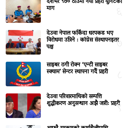
देशभर ९७० ठाउँमा नयाँ प्रहरी युनिटको
माग
६
देउवा नेपाल फर्किंदा धरपकड भए
विरोधमा उत्रिने : कांग्रेस संस्थापनइतर
७
पक्ष
साइबर ठगी रोक्न ‘एन्टी साइबर
स्क्याम’ सेन्टर स्थापना गर्दै प्रहरी
८
देउवा परिवारमाथिको सम्पत्ति
शुद्धीकरण अनुसन्धान अझै जारी: प्रहरी
९