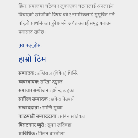
हिंसा, समाजमा घटेका र लुकाएका घटनालाई अनलाईन
विचारको खोजीको विषय बन्ने र नागरिकलाई सुसूचित गर्ने
पहिलो प्राथमिकता हुनेछ भने अर्थतन्त्रलाई समृद्ध बनाउन
प्रयासरत रहनेछ ।
पुरा पढ्नुहोस..
हाम्रो टिम
सम्पादक :
डण्डिराज (बिबेक) घिमिरे
व्यवस्थापक:
सरिता दङ्गाल
समाचार सम्योजन :
झगेन्द्र खड्का
साहित्य सम्पादक :
खगेन्द्र नेउपाने
सम्बाददाता :
शान्ति सुब्बा
काठमाडौं सम्बाददाता :
सबिन खतिवडा
बिराटनगर ब्युरो :
सुमन खतिवडा
प्राबिधिक :
मिलन बास्तोला