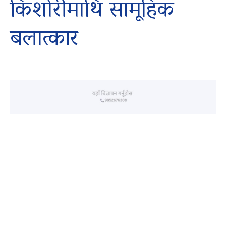
किशोरीमाथि सामूहिक
बलात्कार