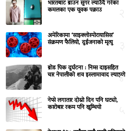
भारतबाट ब्राउन सुगर ल्याउँदै गरेका
कमलका एक युवक पक्राउ
२
अमेरिकामा ‘साइक्लोस्पोरायासिस’
संक्रमण फैलियो, दुईजनाको मृत्यु
३
ब्रोड पिक दुर्घटना : निम्स दाइसहित
चार नेपालीको शव इस्लामावाद ल्याइयो
४
नेप्से लगातार दोस्रो दिन पनि घट्यो,
कारोबार रकम पनि खुम्चियो
५