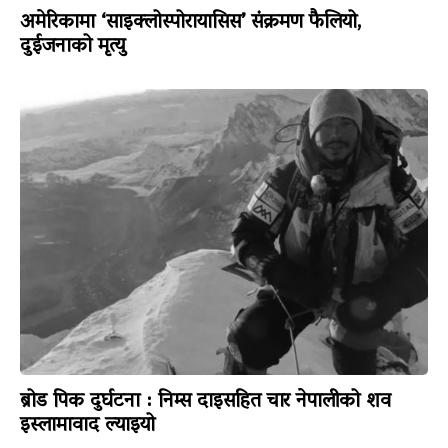
अमेरिकामा ‘साइक्लोस्पोरायासिस’ संक्रमण फैलियो,
दुईजनाको मृत्यु
ब्रोड पिक दुर्घटना : निम्स दाइसहित चार नेपालीको शव
इस्लामावाद ल्याइयो