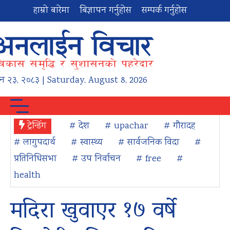
हाम्रो बारेमा
बिज्ञापन गर्नुहोस
सम्पर्क गर्नुहोस
न
२३
,
२०८३
| Saturday, August 8, 2026
ट्रेन्डिंग
# देश
# upachar
# गौरादह
# लागुपदार्थ
# स्वास्थ्य
# सार्वजनिक विदा
#
प्रतिनिधिसभा
# उप निर्वाचन
# free
#
health
मदिरा खुवाएर १७ वर्षे