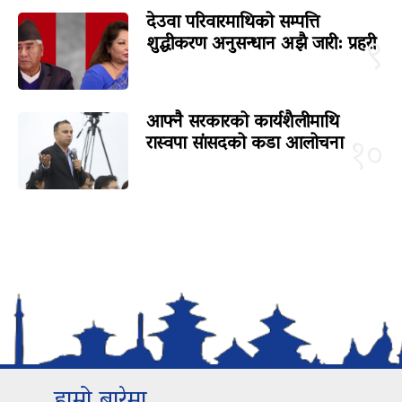
देउवा परिवारमाथिको सम्पत्ति
शुद्धीकरण अनुसन्धान अझै जारी: प्रहरी
९
आफ्नै सरकारको कार्यशैलीमाथि
रास्वपा सांसदको कडा आलोचना
१०
हाम्रो बारेमा