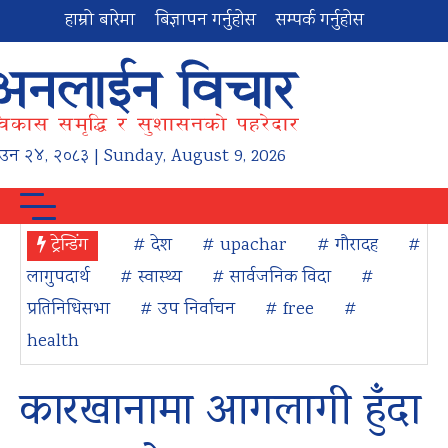
हाम्रो बारेमा
बिज्ञापन गर्नुहोस
सम्पर्क गर्नुहोस
ाउन
२४
,
२०८३
| Sunday, August 9, 2026
ट्रेन्डिंग
# देश
# upachar
# गौरादह
#
लागुपदार्थ
# स्वास्थ्य
# सार्वजनिक विदा
#
प्रतिनिधिसभा
# उप निर्वाचन
# free
#
health
कारखानामा आगलागी हुँदा