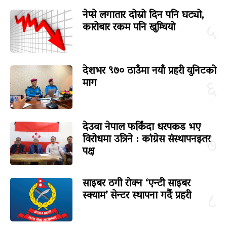
नेप्से लगातार दोस्रो दिन पनि घट्यो,
कारोबार रकम पनि खुम्चियो
५
देशभर ९७० ठाउँमा नयाँ प्रहरी युनिटको
माग
६
देउवा नेपाल फर्किंदा धरपकड भए
विरोधमा उत्रिने : कांग्रेस संस्थापनइतर
७
पक्ष
साइबर ठगी रोक्न ‘एन्टी साइबर
स्क्याम’ सेन्टर स्थापना गर्दै प्रहरी
८