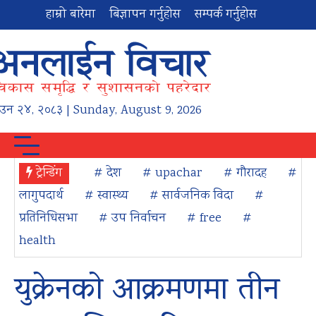
हाम्रो बारेमा
बिज्ञापन गर्नुहोस
सम्पर्क गर्नुहोस
ाउन
२४
,
२०८३
| Sunday, August 9, 2026
ट्रेन्डिंग
# देश
# upachar
# गौरादह
#
लागुपदार्थ
# स्वास्थ्य
# सार्वजनिक विदा
#
प्रतिनिधिसभा
# उप निर्वाचन
# free
#
health
युक्रेनको आक्रमणमा तीन