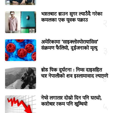
भारतबाट ब्राउन सुगर ल्याउँदै गरेका
कमलका एक युवक पक्राउ
२
अमेरिकामा ‘साइक्लोस्पोरायासिस’
संक्रमण फैलियो, दुईजनाको मृत्यु
३
ब्रोड पिक दुर्घटना : निम्स दाइसहित
चार नेपालीको शव इस्लामावाद ल्याइयो
४
नेप्से लगातार दोस्रो दिन पनि घट्यो,
कारोबार रकम पनि खुम्चियो
५