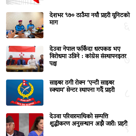
देशभर ९७० ठाउँमा नयाँ प्रहरी युनिटको
माग
६
देउवा नेपाल फर्किंदा धरपकड भए
विरोधमा उत्रिने : कांग्रेस संस्थापनइतर
७
पक्ष
साइबर ठगी रोक्न ‘एन्टी साइबर
स्क्याम’ सेन्टर स्थापना गर्दै प्रहरी
८
देउवा परिवारमाथिको सम्पत्ति
शुद्धीकरण अनुसन्धान अझै जारी: प्रहरी
९