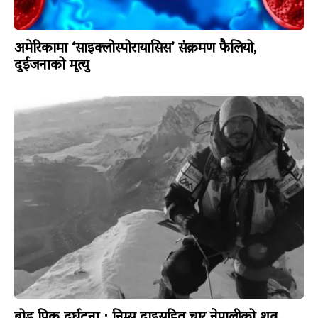
अमेरिकामा ‘साइक्लोस्पोरायासिस’ संक्रमण फैलियो,
दुईजनाको मृत्यु
ब्रोड पिक दुर्घटना : निम्स दाइसहित चार नेपालीको शव