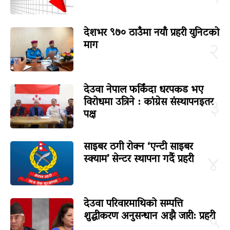
देशभर ९७० ठाउँमा नयाँ प्रहरी युनिटको
माग
२
देउवा नेपाल फर्किंदा धरपकड भए
विरोधमा उत्रिने : कांग्रेस संस्थापनइतर
३
पक्ष
साइबर ठगी रोक्न ‘एन्टी साइबर
स्क्याम’ सेन्टर स्थापना गर्दै प्रहरी
४
देउवा परिवारमाथिको सम्पत्ति
शुद्धीकरण अनुसन्धान अझै जारी: प्रहरी
५