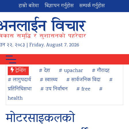
हाम्रो बारेमा
बिज्ञापन गर्नुहोस
सम्पर्क गर्नुहोस
ाउन
२२
,
२०८३
| Friday, August 7, 2026
ट्रेन्डिंग
# देश
# upachar
# गौरादह
# लागुपदार्थ
# स्वास्थ्य
# सार्वजनिक विदा
#
प्रतिनिधिसभा
# उप निर्वाचन
# free
#
health
मोटरसाइकलको