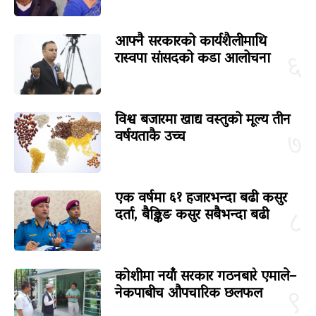
आफ्नै सरकारको कार्यशैलीमाथि
रास्वपा सांसदको कडा आलोचना
६
विश्व बजारमा खाद्य वस्तुको मूल्य तीन
वर्षयताकै उच्च
७
एक वर्षमा ६१ हजारभन्दा बढी कसुर
दर्ता, बैङ्किङ कसुर सबैभन्दा बढी
८
कोशीमा नयाँ सरकार गठनबारे एमाले–
नेकपाबीच औपचारिक छलफल
९