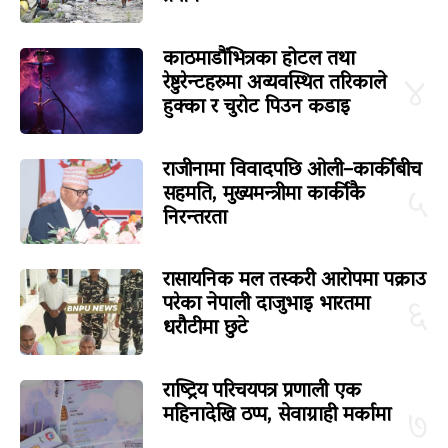
काठमाडौंभित्रका होटल तथा
रेष्टुरेन्टहरुमा अव्यवस्थित तरिकाले
४
हुक्का र चुरोट पिउन कडाइ
राजीनामा विवादपछि ओली–कार्कीबीच
सहमति, मुख्यमन्त्रीमा कार्कीकै
५
निरन्तरता
रासायनिक मल तस्करी आरोपमा पक्राउ
परेका नेपाली दाजुभाइ भारतमा
६
धरौटीमा छुटे
राष्ट्रिय परिचयपत्र प्रणाली एक
महिनादेखि ठप्प, सेवाग्राही मर्कामा
७