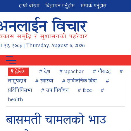
हाम्रो बारेमा
बिज्ञापन गर्नुहोस
सम्पर्क गर्नुहोस
न
२१
,
२०८३
| Thursday, August 6, 2026
ट्रेन्डिंग
# देश
# upachar
# गौरादह
#
लागुपदार्थ
# स्वास्थ्य
# सार्वजनिक विदा
#
प्रतिनिधिसभा
# उप निर्वाचन
# free
#
health
बासमती चामलको भाउ