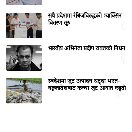
सबै प्रदेशमा रेबिजविरुद्धको भ्याक्सिन
वितरण सुरु
८
भारतीय अभिनेता प्रदीप रावतको निधन
९
स्वदेशमा जुट उत्पादन घट्दा भारत–
बङ्गलादेशबाट कच्चा जुट आयात बढ्दो
१०