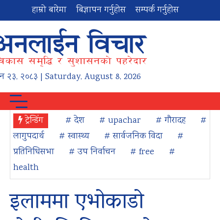
हाम्रो बारेमा
बिज्ञापन गर्नुहोस
सम्पर्क गर्नुहोस
न
२३
,
२०८३
| Saturday, August 8, 2026
ट्रेन्डिंग
# देश
# upachar
# गौरादह
#
लागुपदार्थ
# स्वास्थ्य
# सार्वजनिक विदा
#
प्रतिनिधिसभा
# उप निर्वाचन
# free
#
health
इलाममा एभोकाडो