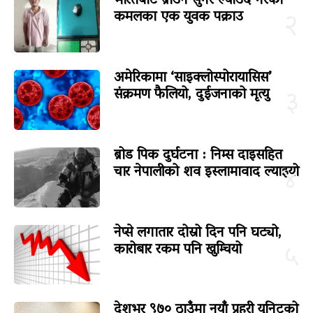
भारतबाट ब्राउन सुगर ल्याउँदै गरेका
कमलका एक युवक पक्राउ
२
अमेरिकामा ‘साइक्लोस्पोरायासिस’
संक्रमण फैलियो, दुईजनाको मृत्यु
३
ब्रोड पिक दुर्घटना : निम्स दाइसहित
चार नेपालीको शव इस्लामावाद ल्याइयो
४
नेप्से लगातार दोस्रो दिन पनि घट्यो,
कारोबार रकम पनि खुम्चियो
५
देशभर ९७० ठाउँमा नयाँ प्रहरी युनिटको