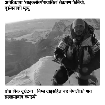
अमेरिकामा ‘साइक्लोस्पोरायासिस’ संक्रमण फैलियो,
दुईजनाको मृत्यु
ब्रोड पिक दुर्घटना : निम्स दाइसहित चार नेपालीको शव
इस्लामावाद ल्याइयो