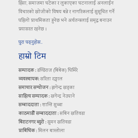
हिंसा, समाजमा घटेका र लुकाएका घटनालाई अनलाईन
विचारको खोजीको विषय बन्ने र नागरिकलाई सुसूचित गर्ने
पहिलो प्राथमिकता हुनेछ भने अर्थतन्त्रलाई समृद्ध बनाउन
प्रयासरत रहनेछ ।
पुरा पढ्नुहोस..
हाम्रो टिम
सम्पादक :
डण्डिराज (बिबेक) घिमिरे
व्यवस्थापक:
सरिता दङ्गाल
समाचार सम्योजन :
झगेन्द्र खड्का
साहित्य सम्पादक :
खगेन्द्र नेउपाने
सम्बाददाता :
शान्ति सुब्बा
काठमाडौं सम्बाददाता :
सबिन खतिवडा
बिराटनगर ब्युरो :
सुमन खतिवडा
प्राबिधिक :
मिलन बास्तोला