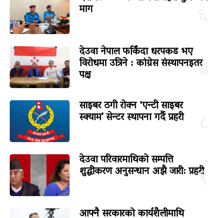
माग
६
देउवा नेपाल फर्किंदा धरपकड भए
विरोधमा उत्रिने : कांग्रेस संस्थापनइतर
७
पक्ष
साइबर ठगी रोक्न ‘एन्टी साइबर
स्क्याम’ सेन्टर स्थापना गर्दै प्रहरी
८
देउवा परिवारमाथिको सम्पत्ति
शुद्धीकरण अनुसन्धान अझै जारी: प्रहरी
९
आफ्नै सरकारको कार्यशैलीमाथि