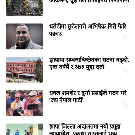
आक्रमण, दुई तेल रिफाइनरी निशानामा
३
धरौटीमा छुटेलगत्तै अभिषेक गिरी फेरि
पक्राउ
४
झापामा सम्बन्धविच्छेदका घटना बढ्दो,
एक वर्षमै १,३७३ मुद्दा दर्ता
५
धवल शमशेर र दुर्गा प्रसाईंले गठन गरे
‘जय नेपाल पार्टी’
६
झापा जिल्ला अदालतमा नयाँ प्रमुख
न्यायाधीश, प्रकाश राउतलाई भव्य