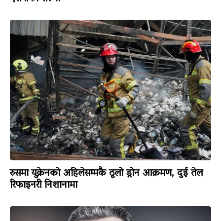
रुसमा युक्रेनको अहिलेसम्मकै ठूलो ड्रोन आक्रमण, दुई तेल
रिफाइनरी निशानामा