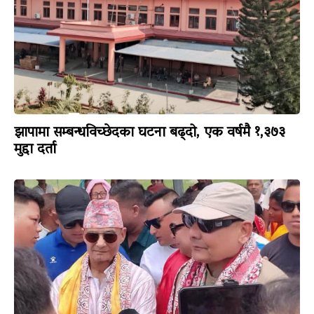
झापामा सम्बन्धविच्छेदका घटना बढ्दो, एक वर्षमै १,३७३
मुद्दा दर्ता