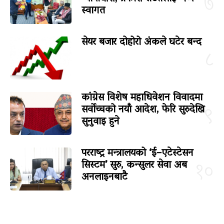
७
स्वागत
सेयर बजार दोहोरो अंकले घटेर बन्द
८
कांग्रेस विशेष महाधिवेशन विवादमा
सर्वोच्चको नयाँ आदेश, फेरि सुरुदेखि
९
सुनुवाइ हुने
परराष्ट्र मन्त्रालयको ‘ई–एटेस्टेसन
सिस्टम’ सुरु, कन्सुलर सेवा अब
१०
अनलाइनबाटै