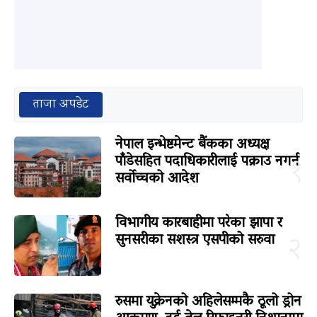
ताजा अपडेट
नेपाल इन्भेष्टमेन्ट बैंकका अध्यक्ष
पाँडेसहित पदाधिकारीलाई पक्राउ नगर्न
१
सर्वोच्चको आदेश
विभागीय कारबाहीमा परेका झापा र
सुनसरीका सशस्त्र एसपीको सरुवा
२
रुसमा युक्रेनको अहिलेसम्मकै ठूलो ड्रोन