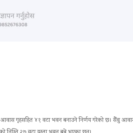
 आवास गृहसहित ४१ वटा भवन बनाउने निर्णय गरेको छ। सैंवु आव
रीहरूको निम्ति २७ वटा यस्ता भवन बन्ने भएका छन्।