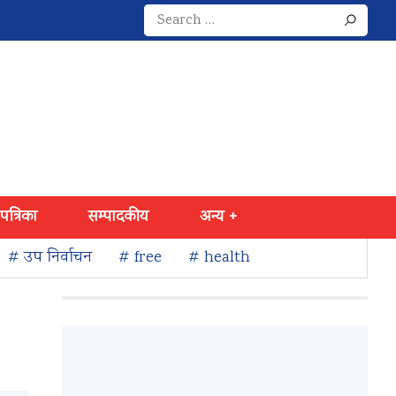
Search
for:
 पत्रिका
सम्पादकीय
अन्य +
# उप निर्वाचन
# free
# health