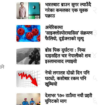
भारतबाट ब्राउन सुगर ल्याउँदै
२
गरेका कमलका एक युवक
पक्राउ
अमेरिकामा
३
‘साइक्लोस्पोरायासिस’ संक्रमण
फैलियो, दुईजनाको मृत्यु
ब्रोड पिक दुर्घटना : निम्स
४
दाइसहित चार नेपालीको शव
इस्लामावाद ल्याइयो
उने
नेप्से लगातार दोस्रो दिन पनि
५
घट्यो, कारोबार रकम पनि
खुम्चियो
देशभर ९७० ठाउँमा नयाँ प्रहरी
६
युनिटको माग