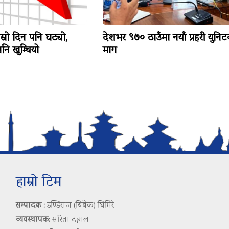
ोस्रो दिन पनि घट्यो,
देशभर ९७० ठाउँमा नयाँ प्रहरी युनि
ि खुम्चियो
माग
हाम्रो टिम
सम्पादक :
डण्डिराज (बिबेक) घिमिरे
व्यवस्थापक:
सरिता दङ्गाल