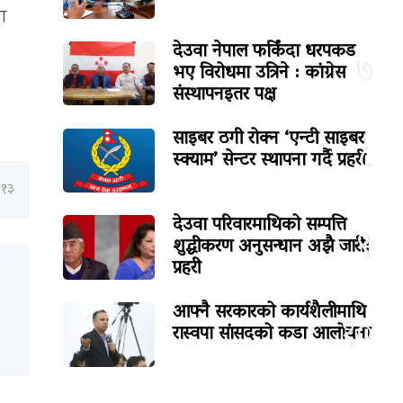
ा
देउवा नेपाल फर्किंदा धरपकड
७
भए विरोधमा उत्रिने : कांग्रेस
संस्थापनइतर पक्ष
साइबर ठगी रोक्न ‘एन्टी साइबर
८
स्क्याम’ सेन्टर स्थापना गर्दै प्रहरी
:१३
देउवा परिवारमाथिको सम्पत्ति
९
शुद्धीकरण अनुसन्धान अझै जारी:
प्रहरी
आफ्नै सरकारको कार्यशैलीमाथि
१०
रास्वपा सांसदको कडा आलोचना