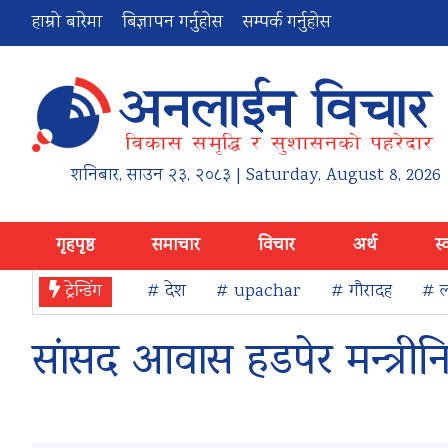
हाम्रो बारेमा
बिज्ञापन गर्नुहोस
सम्पर्क गर्नुहोस
शनिबार
,
साउन
२३
,
२०८३
| Saturday, August 8, 2026
गृहपृष्ठ
समाचार
विचार
अर्थ
स्
ट्रेन्डिंग
# देश
# upachar
# गौरादह
# ल
सांसद आवास हडपेर मन्त्रीन