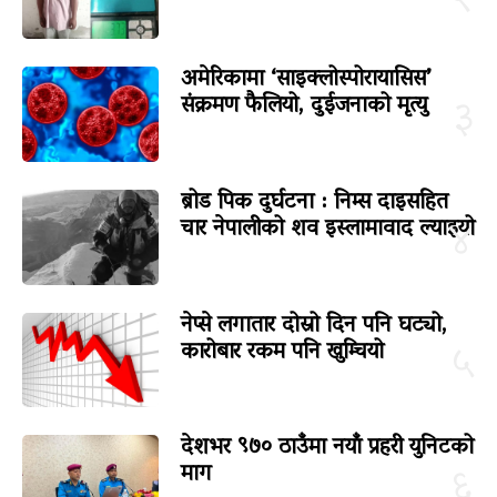
अमेरिकामा ‘साइक्लोस्पोरायासिस’
संक्रमण फैलियो, दुईजनाको मृत्यु
३
ब्रोड पिक दुर्घटना : निम्स दाइसहित
चार नेपालीको शव इस्लामावाद ल्याइयो
४
नेप्से लगातार दोस्रो दिन पनि घट्यो,
कारोबार रकम पनि खुम्चियो
५
देशभर ९७० ठाउँमा नयाँ प्रहरी युनिटको
माग
६