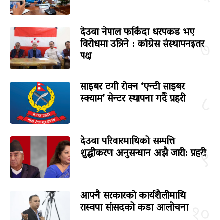
देउवा नेपाल फर्किंदा धरपकड भए
विरोधमा उत्रिने : कांग्रेस संस्थापनइतर
७
पक्ष
साइबर ठगी रोक्न ‘एन्टी साइबर
स्क्याम’ सेन्टर स्थापना गर्दै प्रहरी
८
देउवा परिवारमाथिको सम्पत्ति
शुद्धीकरण अनुसन्धान अझै जारी: प्रहरी
९
आफ्नै सरकारको कार्यशैलीमाथि
रास्वपा सांसदको कडा आलोचना
१०