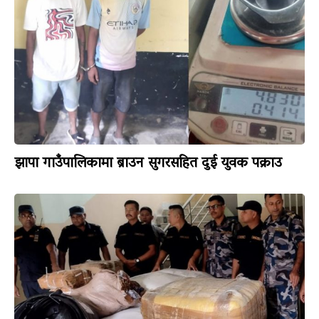
झापा गाउँपालिकामा ब्राउन सुगरसहित दुई युवक पक्राउ