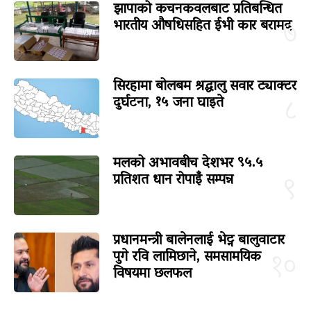
झापाको कचनकवलबाट प्रतिबन्धित
भारतीय औषधिसहित ईभी कार बरामद
७
सिरहामा बोलबम श्रद्धालु सवार ट्याक्टर
दुर्घटना, १५ जना घाइते
८
मलको अभावबीच देशभर ९५.५
प्रतिशत धान रोपाइँ सम्पन्न
९
प्रधानमन्त्री बालेनलाई भेट्न बालुवाटार
पुगे रवि लामिछाने, समसामयिक
१०
विषयमा छलफल