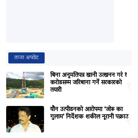
ताजा अपडेट
बिना अनुमतिपत्र खानी उत्खनन गरे १
करोडसम्म जरिबाना गर्ने सरकारको
१
तयारी
यौन उत्पीडनको आरोपमा ‘जोरू का
गुलाम’ निर्देशक शकील नूरानी पक्राउ
२