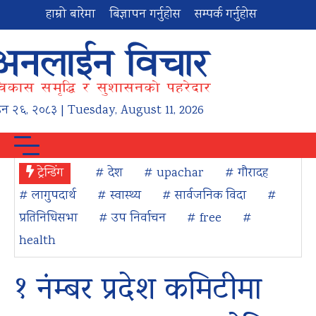
हाम्रो बारेमा
बिज्ञापन गर्नुहोस
सम्पर्क गर्नुहोस
उन
२६
,
२०८३
| Tuesday, August 11, 2026
ट्रेन्डिंग
# देश
# upachar
# गौरादह
# लागुपदार्थ
# स्वास्थ्य
# सार्वजनिक विदा
#
प्रतिनिधिसभा
# उप निर्वाचन
# free
#
health
१ नंम्बर प्रदेश कमिटीमा