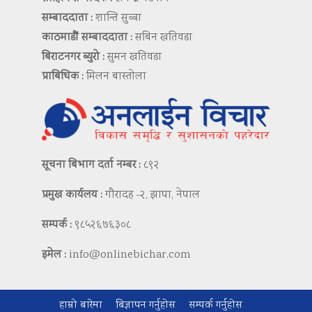
सम्बाददाता :
शान्ति सुब्बा
काठमाडौं सम्बाददाता :
सबिन खतिवडा
बिराटनगर ब्युरो :
सुमन खतिवडा
प्राबिधिक :
मिलन बास्तोला
सूचना बिभाग दर्ता नम्बर :
८९२
प्रमुख कार्यलय :
गौरादह -२, झापा, नेपाल
सम्पर्क :
९८५२६७६३०८
इमेल :
info@onlinebichar.com
हाम्रो बारेमा
बिज्ञापन गर्नुहोस
सम्पर्क गर्नुहोस