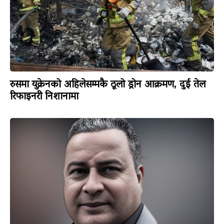
रुसमा युक्रेनको अहिलेसम्मकै ठूलो ड्रोन आक्रमण, दुई तेल
रिफाइनरी निशानामा