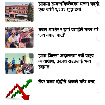
झापामा सम्बन्धविच्छेदका घटना बढ्दो,
एक वर्षमै १,३७३ मुद्दा दर्ता
५
धवल शमशेर र दुर्गा प्रसाईंले गठन गरे
‘जय नेपाल पार्टी’
६
झापा जिल्ला अदालतमा नयाँ प्रमुख
न्यायाधीश, प्रकाश राउतलाई भव्य
७
स्वागत
सेयर बजार दोहोरो अंकले घटेर बन्द
८