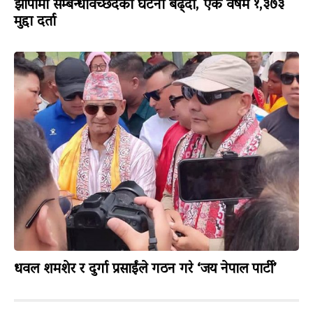
झापामा सम्बन्धविच्छेदका घटना बढ्दो, एक वर्षमै १,३७३
मुद्दा दर्ता
धवल शमशेर र दुर्गा प्रसाईंले गठन गरे ‘जय नेपाल पार्टी’