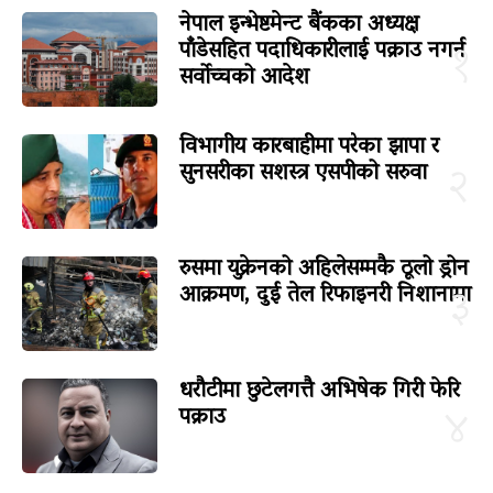
नेपाल इन्भेष्टमेन्ट बैंकका अध्यक्ष
पाँडेसहित पदाधिकारीलाई पक्राउ नगर्न
१
सर्वोच्चको आदेश
विभागीय कारबाहीमा परेका झापा र
सुनसरीका सशस्त्र एसपीको सरुवा
२
रुसमा युक्रेनको अहिलेसम्मकै ठूलो ड्रोन
आक्रमण, दुई तेल रिफाइनरी निशानामा
३
धरौटीमा छुटेलगत्तै अभिषेक गिरी फेरि
पक्राउ
४