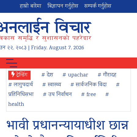
हाम्रो बारेमा
बिज्ञापन गर्नुहोस
सम्पर्क गर्नुहोस
ाउन
२२
,
२०८३
| Friday, August 7, 2026
ट्रेन्डिंग
# देश
# upachar
# गौरादह
# लागुपदार्थ
# स्वास्थ्य
# सार्वजनिक विदा
#
प्रतिनिधिसभा
# उप निर्वाचन
# free
#
health
भावी प्रधानन्यायाधीश छान्न