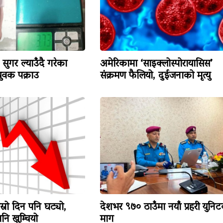
सुगर ल्याउँदै गरेका
अमेरिकामा ‘साइक्लोस्पोरायासिस’
वक पक्राउ
संक्रमण फैलियो, दुईजनाको मृत्यु
ोस्रो दिन पनि घट्यो,
देशभर ९७० ठाउँमा नयाँ प्रहरी युनि
ि खुम्चियो
माग