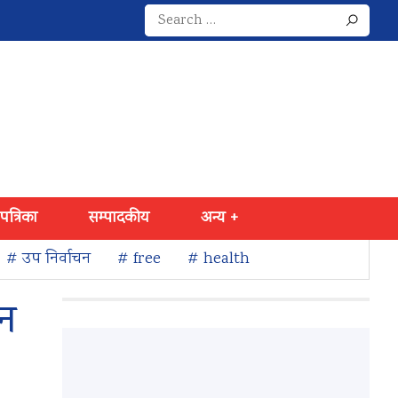
Search
for:
 पत्रिका
सम्पादकीय
अन्य +
# उप निर्वाचन
# free
# health
जन