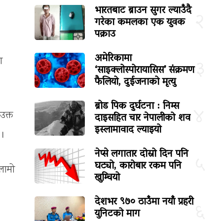
भारतबाट ब्राउन सुगर ल्याउँदै
२
गरेका कमलका एक युवक
पक्राउ
अमेरिकामा
ा
३
‘साइक्लोस्पोरायासिस’ संक्रमण
फैलियो, दुईजनाको मृत्यु
ब्रोड पिक दुर्घटना : निम्स
४
उक्त
दाइसहित चार नेपालीको शव
इस्लामावाद ल्याइयो
 ।
नेप्से लगातार दोस्रो दिन पनि
५
घट्यो, कारोबार रकम पनि
 लामो
खुम्चियो
देशभर ९७० ठाउँमा नयाँ प्रहरी
६
युनिटको माग