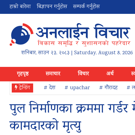
हाम्रो बारेमा
बिज्ञापन गर्नुहोस
सम्पर्क गर्नुहोस
शनिबार
,
साउन
२३
,
२०८३
| Saturday, August 8, 2026
गृहपृष्ठ
समाचार
विचार
अर्थ
स्
ट्रेन्डिंग
# देश
# upachar
# गौरादह
# ला
पुल निर्माणका क्रममा गर्डर
कामदारको मृत्यु