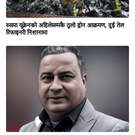
रुसमा युक्रेनको अहिलेसम्मकै ठूलो ड्रोन आक्रमण, दुई तेल
रिफाइनरी निशानामा