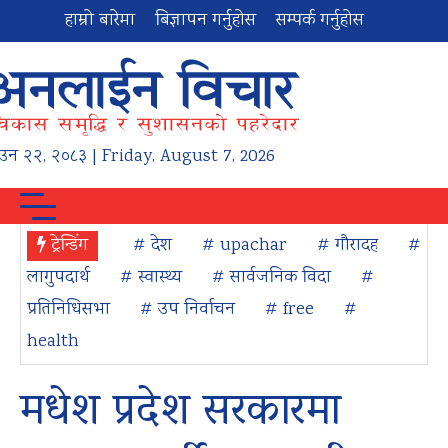
हाम्रो बारेमा
बिज्ञापन गर्नुहोस
सम्पर्क गर्नुहोस
ाउन
२२
,
२०८३
| Friday, August 7, 2026
ट्रेन्डिंग
# देश
# upachar
# गौरादह
#
लागुपदार्थ
# स्वास्थ्य
# सार्वजनिक विदा
#
प्रतिनिधिसभा
# उप निर्वाचन
# free
#
health
मधेश प्रदेश सरकारमा