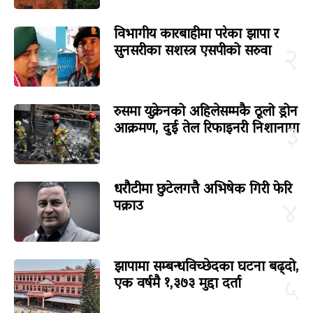
विभागीय कारबाहीमा परेका झापा र
सुनसरीका सशस्त्र एसपीको सरुवा
२
रुसमा युक्रेनको अहिलेसम्मकै ठूलो ड्रोन
आक्रमण, दुई तेल रिफाइनरी निशानामा
३
धरौटीमा छुटेलगत्तै अभिषेक गिरी फेरि
पक्राउ
४
झापामा सम्बन्धविच्छेदका घटना बढ्दो,
एक वर्षमै १,३७३ मुद्दा दर्ता
५