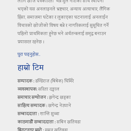
लागि खोज पत्रकारिता’ भन्ने मुल नाराका साथ स्थापना
भएको यस अनलाइनले भ्रष्टचार, अन्याय अत्याचार, लैंगिक
हिंसा, समाजमा घटेका र लुकाएका घटनालाई अनलाईन
विचारको खोजीको विषय बन्ने र नागरिकलाई सुसूचित गर्ने
पहिलो प्राथमिकता हुनेछ भने अर्थतन्त्रलाई समृद्ध बनाउन
प्रयासरत रहनेछ ।
पुरा पढ्नुहोस..
हाम्रो टिम
सम्पादक :
डण्डिराज (बिबेक) घिमिरे
व्यवस्थापक:
सरिता दङ्गाल
समाचार सम्योजन :
झगेन्द्र खड्का
साहित्य सम्पादक :
खगेन्द्र नेउपाने
सम्बाददाता :
शान्ति सुब्बा
काठमाडौं सम्बाददाता :
सबिन खतिवडा
बिराटनगर ब्युरो :
सुमन खतिवडा