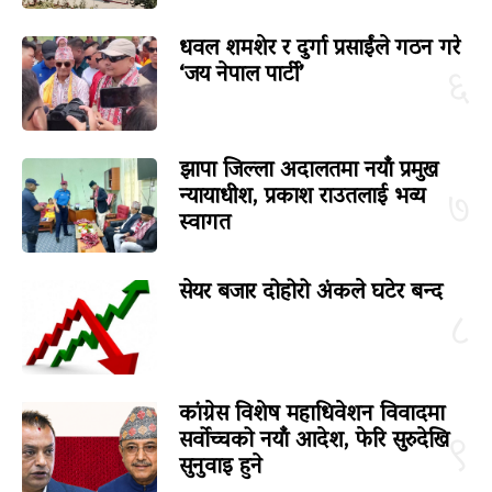
धवल शमशेर र दुर्गा प्रसाईंले गठन गरे
‘जय नेपाल पार्टी’
६
झापा जिल्ला अदालतमा नयाँ प्रमुख
न्यायाधीश, प्रकाश राउतलाई भव्य
७
स्वागत
सेयर बजार दोहोरो अंकले घटेर बन्द
८
कांग्रेस विशेष महाधिवेशन विवादमा
सर्वोच्चको नयाँ आदेश, फेरि सुरुदेखि
९
सुनुवाइ हुने