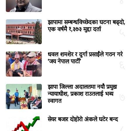
४
झापामा सम्बन्धविच्छेदका घटना बढ्दो,
एक वर्षमै १,३७३ मुद्दा दर्ता
५
धवल शमशेर र दुर्गा प्रसाईंले गठन गरे
‘जय नेपाल पार्टी’
६
झापा जिल्ला अदालतमा नयाँ प्रमुख
न्यायाधीश, प्रकाश राउतलाई भव्य
७
स्वागत
सेयर बजार दोहोरो अंकले घटेर बन्द
८