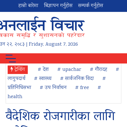
हाम्रो बारेमा
बिज्ञापन गर्नुहोस
सम्पर्क गर्नुहोस
ाउन
२२
,
२०८३
| Friday, August 7, 2026
ट्रेन्डिंग
# देश
# upachar
# गौरादह
#
लागुपदार्थ
# स्वास्थ्य
# सार्वजनिक विदा
#
प्रतिनिधिसभा
# उप निर्वाचन
# free
#
health
वैदेशिक रोजगारीका लागि