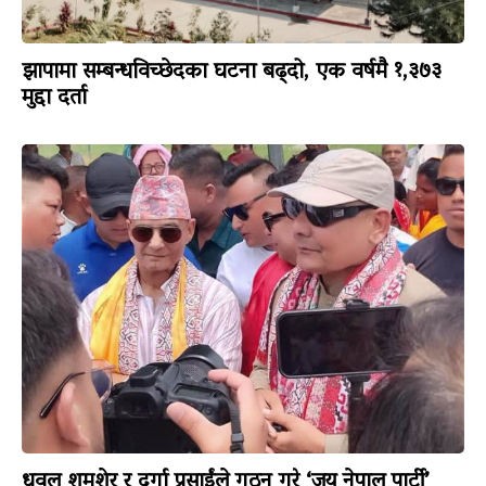
झापामा सम्बन्धविच्छेदका घटना बढ्दो, एक वर्षमै १,३७३
मुद्दा दर्ता
धवल शमशेर र दुर्गा प्रसाईंले गठन गरे ‘जय नेपाल पार्टी’