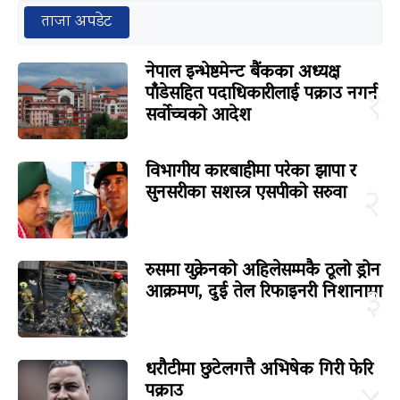
ताजा अपडेट
नेपाल इन्भेष्टमेन्ट बैंकका अध्यक्ष
पाँडेसहित पदाधिकारीलाई पक्राउ नगर्न
१
सर्वोच्चको आदेश
विभागीय कारबाहीमा परेका झापा र
सुनसरीका सशस्त्र एसपीको सरुवा
२
रुसमा युक्रेनको अहिलेसम्मकै ठूलो ड्रोन
आक्रमण, दुई तेल रिफाइनरी निशानामा
३
धरौटीमा छुटेलगत्तै अभिषेक गिरी फेरि
पक्राउ