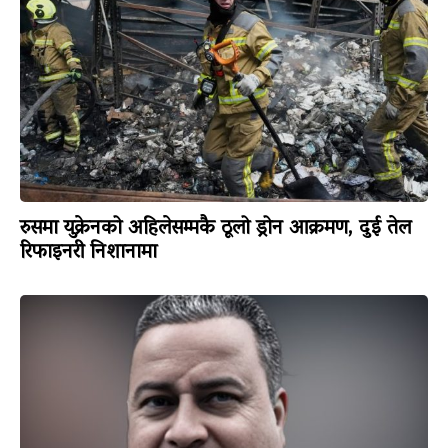
रुसमा युक्रेनको अहिलेसम्मकै ठूलो ड्रोन आक्रमण, दुई तेल
रिफाइनरी निशानामा