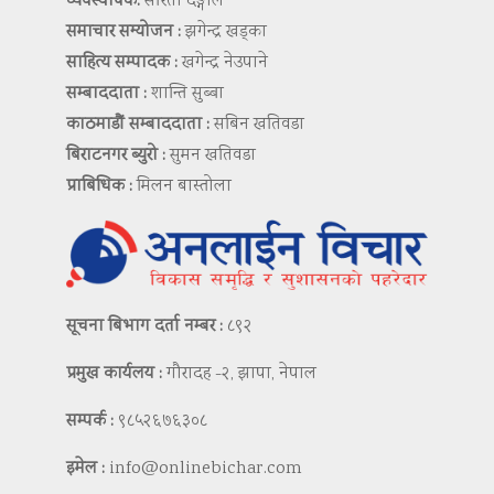
व्यवस्थापक:
सरिता दङ्गाल
समाचार सम्योजन :
झगेन्द्र खड्का
साहित्य सम्पादक :
खगेन्द्र नेउपाने
सम्बाददाता :
शान्ति सुब्बा
काठमाडौं सम्बाददाता :
सबिन खतिवडा
बिराटनगर ब्युरो :
सुमन खतिवडा
प्राबिधिक :
मिलन बास्तोला
सूचना बिभाग दर्ता नम्बर :
८९२
प्रमुख कार्यलय :
गौरादह -२, झापा, नेपाल
सम्पर्क :
९८५२६७६३०८
इमेल :
info@onlinebichar.com