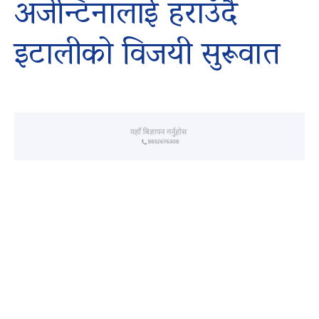
अर्जेन्टिनालाई हराउँदै
इटालीको विजयी सुरूवात