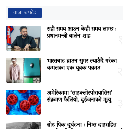
ताजा अपडेट
सही समय आउन केही समय लाग्छ :
प्रधानमन्त्री बालेन शाह
१
भारतबाट ब्राउन सुगर ल्याउँदै गरेका
कमलका एक युवक पक्राउ
२
अमेरिकामा ‘साइक्लोस्पोरायासिस’
संक्रमण फैलियो, दुईजनाको मृत्यु
३
ब्रोड पिक दुर्घटना : निम्स दाइसहित