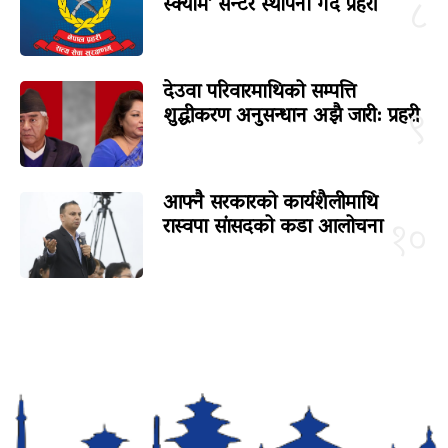
स्क्याम’ सेन्टर स्थापना गर्दै प्रहरी
८
देउवा परिवारमाथिको सम्पत्ति
शुद्धीकरण अनुसन्धान अझै जारी: प्रहरी
९
आफ्नै सरकारको कार्यशैलीमाथि
रास्वपा सांसदको कडा आलोचना
१०