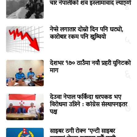
चार नेपालीको शव इस्लामावाद ल्याइयो
४
नेप्से लगातार दोस्रो दिन पनि घट्यो,
कारोबार रकम पनि खुम्चियो
५
देशभर ९७० ठाउँमा नयाँ प्रहरी युनिटको
माग
६
देउवा नेपाल फर्किंदा धरपकड भए
विरोधमा उत्रिने : कांग्रेस संस्थापनइतर
७
पक्ष
साइबर ठगी रोक्न ‘एन्टी साइबर