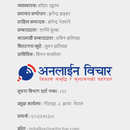
व्यवस्थापक:
सरिता दङ्गाल
समाचार सम्योजन :
झगेन्द्र खड्का
साहित्य सम्पादक :
खगेन्द्र नेउपाने
सम्बाददाता :
शान्ति सुब्बा
काठमाडौं सम्बाददाता :
सबिन खतिवडा
बिराटनगर ब्युरो :
सुमन खतिवडा
प्राबिधिक :
मिलन बास्तोला
सूचना बिभाग दर्ता नम्बर :
८९२
प्रमुख कार्यलय :
गौरादह -२, झापा, नेपाल
सम्पर्क :
९८५२६७६३०८
इमेल :
info@onlinebichar.com