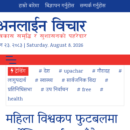
हाम्रो बारेमा
बिज्ञापन गर्नुहोस
सम्पर्क गर्नुहोस
न
२३
,
२०८३
| Saturday, August 8, 2026
ट्रेन्डिंग
# देश
# upachar
# गौरादह
#
लागुपदार्थ
# स्वास्थ्य
# सार्वजनिक विदा
#
प्रतिनिधिसभा
# उप निर्वाचन
# free
#
health
महिला विश्वकप फुटबलमा