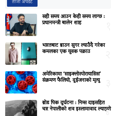
ताजा अपडेट
सही समय आउन केही समय लाग्छ :
प्रधानमन्त्री बालेन शाह
१
भारतबाट ब्राउन सुगर ल्याउँदै गरेका
कमलका एक युवक पक्राउ
२
अमेरिकामा ‘साइक्लोस्पोरायासिस’
संक्रमण फैलियो, दुईजनाको मृत्यु
३
ब्रोड पिक दुर्घटना : निम्स दाइसहित
चार नेपालीको शव इस्लामावाद ल्याइयो
४