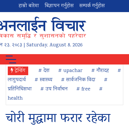
हाम्रो बारेमा
बिज्ञापन गर्नुहोस
सम्पर्क गर्नुहोस
न
२३
,
२०८३
| Saturday, August 8, 2026
ट्रेन्डिंग
# देश
# upachar
# गौरादह
#
लागुपदार्थ
# स्वास्थ्य
# सार्वजनिक विदा
#
प्रतिनिधिसभा
# उप निर्वाचन
# free
#
health
चोरी मुद्धामा फरार रहेका