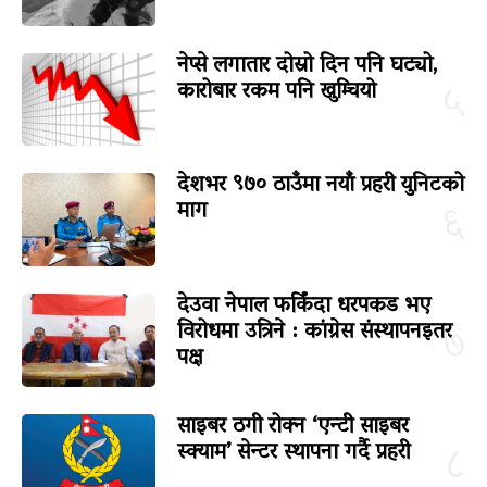
नेप्से लगातार दोस्रो दिन पनि घट्यो,
कारोबार रकम पनि खुम्चियो
५
देशभर ९७० ठाउँमा नयाँ प्रहरी युनिटको
माग
६
देउवा नेपाल फर्किंदा धरपकड भए
विरोधमा उत्रिने : कांग्रेस संस्थापनइतर
७
पक्ष
साइबर ठगी रोक्न ‘एन्टी साइबर
स्क्याम’ सेन्टर स्थापना गर्दै प्रहरी
८