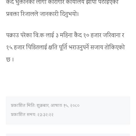
कैद भुक्तानको लागी कारागार कार्यालय झापा पठाइएको
प्रवक्ता रिजालले जानकारी दिनुभयो।
पक्राउ परेका वि.क लाई ३ महिना कैद १० हजार जरिवाना र
१५ हजार पिडितलाई क्षति पूर्ति भराउनुपर्ने सजाय तोकिएको
छ ।
प्रकाशित मिति:
शुक्रबार, आषाढ १५, २०८०
प्रकाशित समय: २३:३२:२२