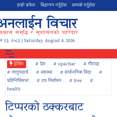
हाम्रो बारेमा
बिज्ञापन गर्नुहोस
सम्पर्क गर्नुहोस
न
२३
,
२०८३
| Saturday, August 8, 2026
ट्रेन्डिंग
# देश
# upachar
# गौरादह
# लागुपदार्थ
# स्वास्थ्य
# सार्वजनिक विदा
#
प्रतिनिधिसभा
# उप निर्वाचन
# free
#
health
टिप्परको ठक्करबाट