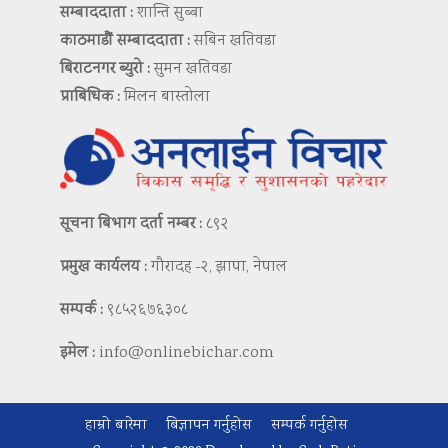
सम्बाददाता :
शान्ति सुब्बा
काठमाडौं सम्बाददाता :
सबिन खतिवडा
बिराटनगर ब्युरो :
सुमन खतिवडा
प्राबिधिक :
मिलन बास्तोला
सूचना बिभाग दर्ता नम्बर :
८९२
प्रमुख कार्यलय :
गौरादह -२, झापा, नेपाल
सम्पर्क :
९८५२६७६३०८
इमेल :
info@onlinebichar.com
हाम्रो बारेमा
बिज्ञापन गर्नुहोस
सम्पर्क गर्नुहोस