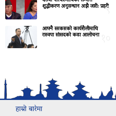
देउवा परिवारमाथिको सम्पत्ति
शुद्धीकरण अनुसन्धान अझै जारी: प्रहरी
९
आफ्नै सरकारको कार्यशैलीमाथि
रास्वपा सांसदको कडा आलोचना
१०
हाम्रो बारेमा