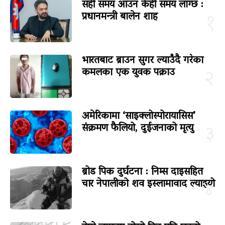
सही समय आउन केही समय लाग्छ :
प्रधानमन्त्री बालेन शाह
१
भारतबाट ब्राउन सुगर ल्याउँदै गरेका
कमलका एक युवक पक्राउ
२
अमेरिकामा ‘साइक्लोस्पोरायासिस’
संक्रमण फैलियो, दुईजनाको मृत्यु
३
ब्रोड पिक दुर्घटना : निम्स दाइसहित
चार नेपालीको शव इस्लामावाद ल्याइयो
४