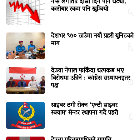
नेप्से लगातार दोस्रो दिन पनि घट्यो,
कारोबार रकम पनि खुम्चियो
५
देशभर ९७० ठाउँमा नयाँ प्रहरी युनिटको
माग
६
देउवा नेपाल फर्किंदा धरपकड भए
विरोधमा उत्रिने : कांग्रेस संस्थापनइतर
७
पक्ष
साइबर ठगी रोक्न ‘एन्टी साइबर
स्क्याम’ सेन्टर स्थापना गर्दै प्रहरी
८