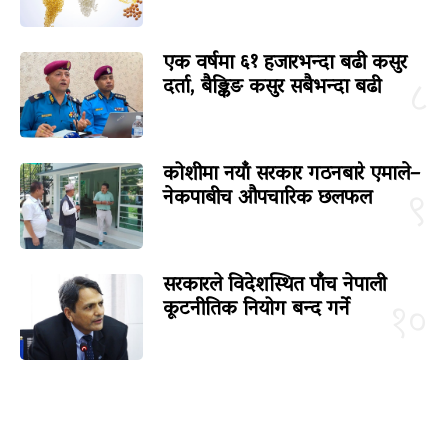
एक वर्षमा ६१ हजारभन्दा बढी कसुर
दर्ता, बैङ्किङ कसुर सबैभन्दा बढी
८
कोशीमा नयाँ सरकार गठनबारे एमाले–
नेकपाबीच औपचारिक छलफल
९
सरकारले विदेशस्थित पाँच नेपाली
कूटनीतिक नियोग बन्द गर्ने
१०