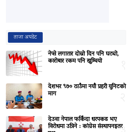
ताजा अपडेट
नेप्से लगातार दोस्रो दिन पनि घट्यो,
कारोबार रकम पनि खुम्चियो
१
देशभर ९७० ठाउँमा नयाँ प्रहरी युनिटको
माग
२
देउवा नेपाल फर्किंदा धरपकड भए
विरोधमा उत्रिने : कांग्रेस संस्थापनइतर
३