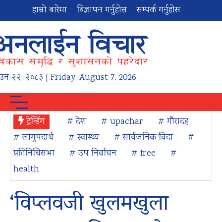
हाम्रो बारेमा
बिज्ञापन गर्नुहोस
सम्पर्क गर्नुहोस
ाउन
२२
,
२०८३
| Friday, August 7, 2026
ट्रेन्डिंग
# देश
# upachar
# गौरादह
# लागुपदार्थ
# स्वास्थ्य
# सार्वजनिक विदा
#
प्रतिनिधिसभा
# उप निर्वाचन
# free
#
health
‘विप्लवजी खुलमखुला