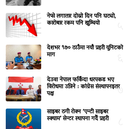
नेप्से लगातार दोस्रो दिन पनि घट्यो,
कारोबार रकम पनि खुम्चियो
५
देशभर ९७० ठाउँमा नयाँ प्रहरी युनिटको
माग
६
देउवा नेपाल फर्किंदा धरपकड भए
विरोधमा उत्रिने : कांग्रेस संस्थापनइतर
७
पक्ष
साइबर ठगी रोक्न ‘एन्टी साइबर
स्क्याम’ सेन्टर स्थापना गर्दै प्रहरी
८