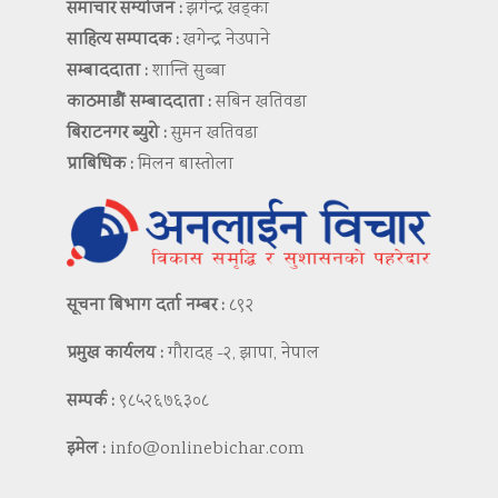
समाचार सम्योजन :
झगेन्द्र खड्का
साहित्य सम्पादक :
खगेन्द्र नेउपाने
सम्बाददाता :
शान्ति सुब्बा
काठमाडौं सम्बाददाता :
सबिन खतिवडा
बिराटनगर ब्युरो :
सुमन खतिवडा
प्राबिधिक :
मिलन बास्तोला
सूचना बिभाग दर्ता नम्बर :
८९२
प्रमुख कार्यलय :
गौरादह -२, झापा, नेपाल
सम्पर्क :
९८५२६७६३०८
इमेल :
info@onlinebichar.com