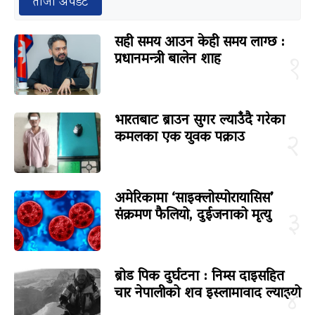
ताजा अपडेट
सही समय आउन केही समय लाग्छ :
प्रधानमन्त्री बालेन शाह
१
भारतबाट ब्राउन सुगर ल्याउँदै गरेका
कमलका एक युवक पक्राउ
२
अमेरिकामा ‘साइक्लोस्पोरायासिस’
संक्रमण फैलियो, दुईजनाको मृत्यु
३
ब्रोड पिक दुर्घटना : निम्स दाइसहित
चार नेपालीको शव इस्लामावाद ल्याइयो
४