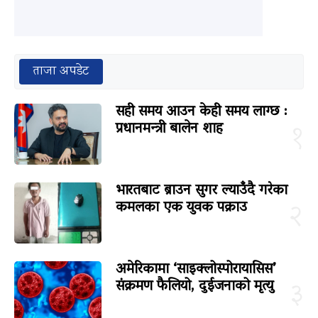
ताजा अपडेट
सही समय आउन केही समय लाग्छ :
प्रधानमन्त्री बालेन शाह
१
भारतबाट ब्राउन सुगर ल्याउँदै गरेका
कमलका एक युवक पक्राउ
२
अमेरिकामा ‘साइक्लोस्पोरायासिस’
संक्रमण फैलियो, दुईजनाको मृत्यु
३