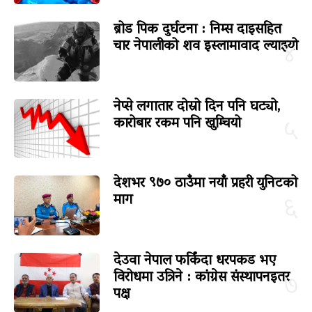
ब्रोड पिक दुर्घटना : निम्स दाइसहित
चार नेपालीको शव इस्लामावाद ल्याइयो
४
नेप्से लगातार दोस्रो दिन पनि घट्यो,
कारोबार रकम पनि खुम्चियो
५
देशभर ९७० ठाउँमा नयाँ प्रहरी युनिटको
माग
६
देउवा नेपाल फर्किंदा धरपकड भए
विरोधमा उत्रिने : कांग्रेस संस्थापनइतर
७
पक्ष