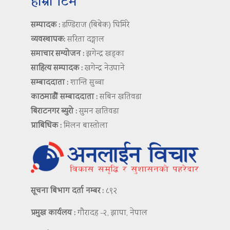
हाम्रो टिम
सम्पादक :
डण्डिराज (बिबेक) घिमिरे
व्यवस्थापक:
सरिता दङ्गाल
समाचार सम्योजन :
झगेन्द्र खड्का
साहित्य सम्पादक :
खगेन्द्र नेउपाने
सम्बाददाता :
शान्ति सुब्बा
काठमाडौं सम्बाददाता :
सबिन खतिवडा
बिराटनगर ब्युरो :
सुमन खतिवडा
प्राबिधिक :
मिलन बास्तोला
सूचना बिभाग दर्ता नम्बर :
८९२
प्रमुख कार्यलय :
गौरादह -२, झापा, नेपाल