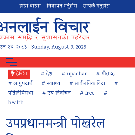
हाम्रो बारेमा
बिज्ञापन गर्नुहोस
सम्पर्क गर्नुहोस
ाउन
२४
,
२०८३
| Sunday, August 9, 2026
ट्रेन्डिंग
# देश
# upachar
# गौरादह
# लागुपदार्थ
# स्वास्थ्य
# सार्वजनिक विदा
#
प्रतिनिधिसभा
# उप निर्वाचन
# free
#
health
उपप्रधानमन्त्री पोखरेल