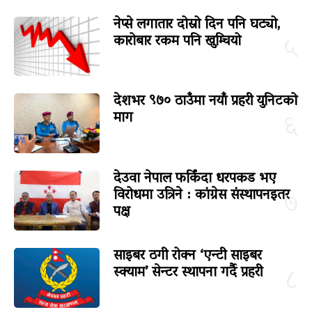
नेप्से लगातार दोस्रो दिन पनि घट्यो,
कारोबार रकम पनि खुम्चियो
५
देशभर ९७० ठाउँमा नयाँ प्रहरी युनिटको
माग
६
देउवा नेपाल फर्किंदा धरपकड भए
विरोधमा उत्रिने : कांग्रेस संस्थापनइतर
७
पक्ष
साइबर ठगी रोक्न ‘एन्टी साइबर
स्क्याम’ सेन्टर स्थापना गर्दै प्रहरी
८