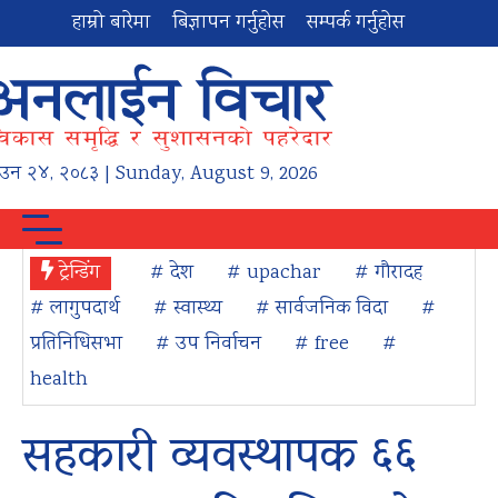
हाम्रो बारेमा
बिज्ञापन गर्नुहोस
सम्पर्क गर्नुहोस
ाउन
२४
,
२०८३
| Sunday, August 9, 2026
ट्रेन्डिंग
# देश
# upachar
# गौरादह
# लागुपदार्थ
# स्वास्थ्य
# सार्वजनिक विदा
#
प्रतिनिधिसभा
# उप निर्वाचन
# free
#
health
सहकारी व्यवस्थापक ६६