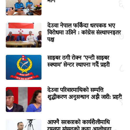
माग
६
देउवा नेपाल फर्किंदा धरपकड भए
विरोधमा उत्रिने : कांग्रेस संस्थापनइतर
७
पक्ष
साइबर ठगी रोक्न ‘एन्टी साइबर
स्क्याम’ सेन्टर स्थापना गर्दै प्रहरी
८
देउवा परिवारमाथिको सम्पत्ति
शुद्धीकरण अनुसन्धान अझै जारी: प्रहरी
९
आफ्नै सरकारको कार्यशैलीमाथि
रास्वपा सांसदको कडा आलोचना