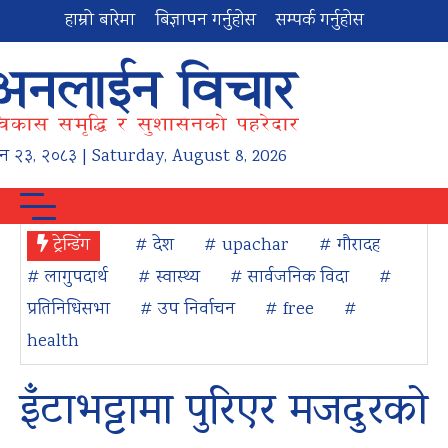
हाम्रो बारेमा
बिज्ञापन गर्नुहोस
सम्पर्क गर्नुहोस
न
२३
,
२०८३
| Saturday, August 8, 2026
ट्रेन्डिंग
# देश
# upachar
# गौरादह
# लागुपदार्थ
# स्वास्थ्य
# सार्वजनिक विदा
#
प्रतिनिधिसभा
# उप निर्वाचन
# free
#
health
इँटाभट्टामा पुरिएर मजदुरको