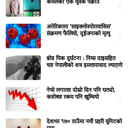
कमलका एक युवक पक्राउ
२
अमेरिकामा ‘साइक्लोस्पोरायासिस’
संक्रमण फैलियो, दुईजनाको मृत्यु
३
ब्रोड पिक दुर्घटना : निम्स दाइसहित
चार नेपालीको शव इस्लामावाद ल्याइयो
४
नेप्से लगातार दोस्रो दिन पनि घट्यो,
कारोबार रकम पनि खुम्चियो
५
देशभर ९७० ठाउँमा नयाँ प्रहरी युनिटको