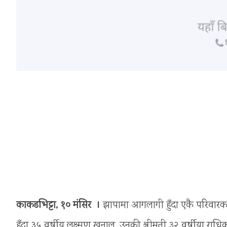
काकडभिट्टा, १० मंसिर ।
झापामा आगलागी हुँदा एकै परिवारक
हुँदा ३५ वर्षीय लक्ष्मण खनाल, उनकी श्रीमती ३२ वर्षीया राध