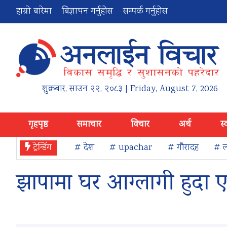
हाम्रो बारेमा
बिज्ञापन गर्नुहोस
सम्पर्क गर्नुहोस
शुक्रबार
,
साउन
२२
,
२०८३
| Friday, August 7, 2026
गृहपृष्ठ
समाचार
विचार
अर्थ
स्
ट्रेन्डिंग
# देश
# upachar
# गौरादह
# ल
झापामा घर आग्लागी हुदा ए