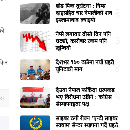
ब्रोड पिक दुर्घटना : निम्स
२
दाइसहित चार नेपालीको शव
इस्लामावाद ल्याइयो
को
नेप्से लगातार दोस्रो दिन पनि
३
घट्यो, कारोबार रकम पनि
खुम्चियो
देशभर ९७० ठाउँमा नयाँ प्रहरी
एकिन
४
युनिटको माग
देउवा नेपाल फर्किंदा धरपकड
५
भए विरोधमा उत्रिने : कांग्रेस
:२२
संस्थापनइतर पक्ष
साइबर ठगी रोक्न ‘एन्टी साइबर
६
स्क्याम’ सेन्टर स्थापना गर्दै प्रहरी