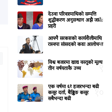
देउवा परिवारमाथिको सम्पत्ति
७
शुद्धीकरण अनुसन्धान अझै जारी:
प्रहरी
आफ्नै सरकारको कार्यशैलीमाथि
८
रास्वपा सांसदको कडा आलोचना
विश्व बजारमा खाद्य वस्तुको मूल्य
९
तीन वर्षयताकै उच्च
एक वर्षमा ६१ हजारभन्दा बढी
१०
कसुर दर्ता, बैङ्किङ कसुर
सबैभन्दा बढी