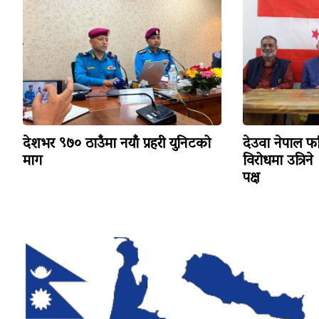
देशभर ९७० ठाउँमा नयाँ प्रहरी युनिटको
देउवा नेपाल फ
माग
विरोधमा उत्रिने 
पक्ष