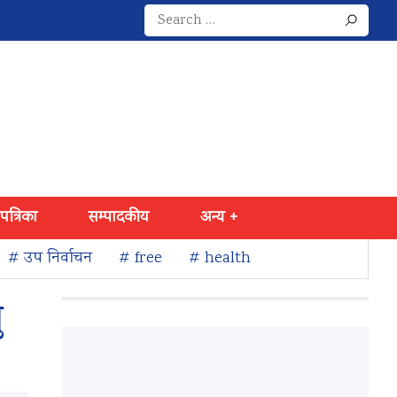
Search
for:
 पत्रिका
सम्पादकीय
अन्य +
# उप निर्वाचन
# free
# health
ु