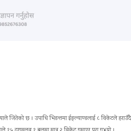
ियाले जितेको छ । उपाधि भिडन्तमा ईङ्ल्याण्डलाई ८ विकेटले हराउँदै
ेलियाले १५ दशमलव १ बलमा मात्र २ विकेट गुमाएर पुरा ग¥यो ।