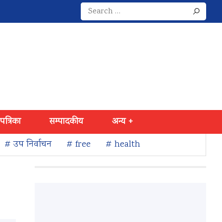
Search
for:
 पत्रिका
सम्पादकीय
अन्य +
# उप निर्वाचन
# free
# health