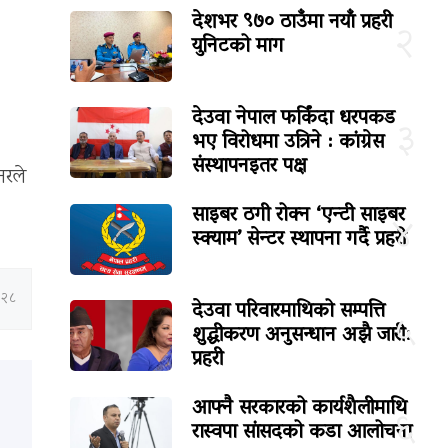
देशभर ९७० ठाउँमा नयाँ प्रहरी
२
युनिटको माग
देउवा नेपाल फर्किंदा धरपकड
३
भए विरोधमा उत्रिने : कांग्रेस
संस्थापनइतर पक्ष
नरले
साइबर ठगी रोक्न ‘एन्टी साइबर
४
स्क्याम’ सेन्टर स्थापना गर्दै प्रहरी
:२८
देउवा परिवारमाथिको सम्पत्ति
५
शुद्धीकरण अनुसन्धान अझै जारी:
प्रहरी
आफ्नै सरकारको कार्यशैलीमाथि
६
रास्वपा सांसदको कडा आलोचना