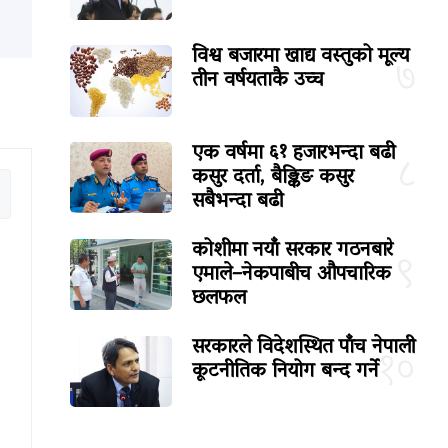
विश्व बजारमा खाद्य वस्तुको मूल्य
७
तीन वर्षयताकै उच्च
एक वर्षमा ६१ हजारभन्दा बढी
८
कसुर दर्ता, बैङ्किङ कसुर
सबैभन्दा बढी
कोशीमा नयाँ सरकार गठनबारे
९
एमाले–नेकपाबीच औपचारिक
छलफल
सरकारले विदेशस्थित पाँच नेपाली
१०
कूटनीतिक नियोग बन्द गर्ने