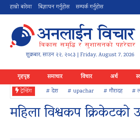
हाम्रो बारेमा
बिज्ञापन गर्नुहोस
सम्पर्क गर्नुहोस
शुक्रबार
,
साउन
२२
,
२०८३
| Friday, August 7, 2026
गृहपृष्ठ
समाचार
विचार
अर्थ
स्
ट्रेन्डिंग
# देश
# upachar
# गौरादह
# ल
महिला विश्वकप क्रिकेटको उप