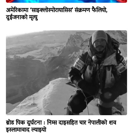
अमेरिकामा ‘साइक्लोस्पोरायासिस’ संक्रमण फैलियो,
दुईजनाको मृत्यु
ब्रोड पिक दुर्घटना : निम्स दाइसहित चार नेपालीको शव
इस्लामावाद ल्याइयो