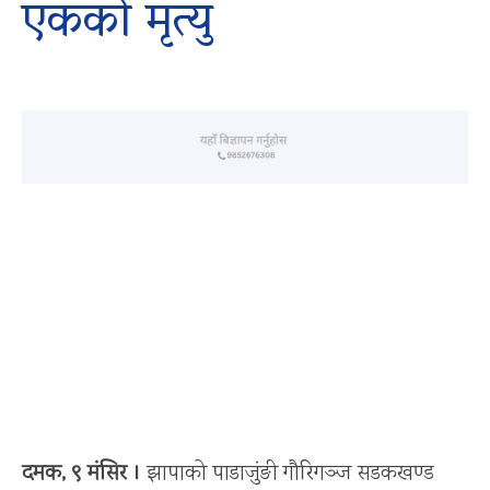
एकको मृत्यु
दमक, ९ मंसिर ।
झापाको पाडाजुंङी गौरिगञ्ज सडकखण्ड