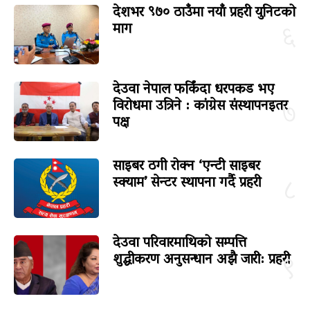
देशभर ९७० ठाउँमा नयाँ प्रहरी युनिटको
माग
६
देउवा नेपाल फर्किंदा धरपकड भए
विरोधमा उत्रिने : कांग्रेस संस्थापनइतर
७
पक्ष
साइबर ठगी रोक्न ‘एन्टी साइबर
स्क्याम’ सेन्टर स्थापना गर्दै प्रहरी
८
देउवा परिवारमाथिको सम्पत्ति
शुद्धीकरण अनुसन्धान अझै जारी: प्रहरी
९