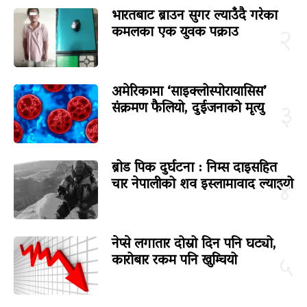
भारतबाट ब्राउन सुगर ल्याउँदै गरेका
कमलका एक युवक पक्राउ
२
अमेरिकामा ‘साइक्लोस्पोरायासिस’
संक्रमण फैलियो, दुईजनाको मृत्यु
३
ब्रोड पिक दुर्घटना : निम्स दाइसहित
चार नेपालीको शव इस्लामावाद ल्याइयो
४
नेप्से लगातार दोस्रो दिन पनि घट्यो,
कारोबार रकम पनि खुम्चियो
५