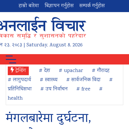
हाम्रो बारेमा
बिज्ञापन गर्नुहोस
सम्पर्क गर्नुहोस
न
२३
,
२०८३
| Saturday, August 8, 2026
ट्रेन्डिंग
# देश
# upachar
# गौरादह
# लागुपदार्थ
# स्वास्थ्य
# सार्वजनिक विदा
#
प्रतिनिधिसभा
# उप निर्वाचन
# free
#
health
मंगलबारेमा दुर्घटना,