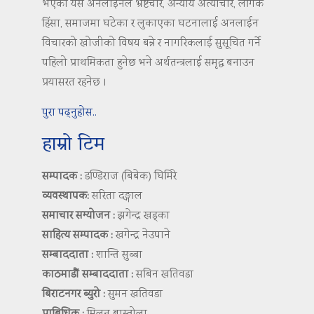
भएको यस अनलाइनले भ्रष्टचार, अन्याय अत्याचार, लैंगिक
हिंसा, समाजमा घटेका र लुकाएका घटनालाई अनलाईन
विचारको खोजीको विषय बन्ने र नागरिकलाई सुसूचित गर्ने
पहिलो प्राथमिकता हुनेछ भने अर्थतन्त्रलाई समृद्ध बनाउन
प्रयासरत रहनेछ ।
पुरा पढ्नुहोस..
हाम्रो टिम
सम्पादक :
डण्डिराज (बिबेक) घिमिरे
व्यवस्थापक:
सरिता दङ्गाल
समाचार सम्योजन :
झगेन्द्र खड्का
साहित्य सम्पादक :
खगेन्द्र नेउपाने
सम्बाददाता :
शान्ति सुब्बा
काठमाडौं सम्बाददाता :
सबिन खतिवडा
बिराटनगर ब्युरो :
सुमन खतिवडा