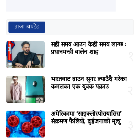
ताजा अपडेट
सही समय आउन केही समय लाग्छ :
प्रधानमन्त्री बालेन शाह
१
भारतबाट ब्राउन सुगर ल्याउँदै गरेका
कमलका एक युवक पक्राउ
२
अमेरिकामा ‘साइक्लोस्पोरायासिस’
संक्रमण फैलियो, दुईजनाको मृत्यु
३