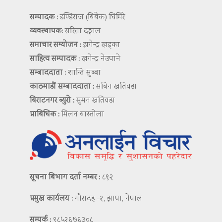
सम्पादक :
डण्डिराज (बिबेक) घिमिरे
व्यवस्थापक:
सरिता दङ्गाल
समाचार सम्योजन :
झगेन्द्र खड्का
साहित्य सम्पादक :
खगेन्द्र नेउपाने
सम्बाददाता :
शान्ति सुब्बा
काठमाडौं सम्बाददाता :
सबिन खतिवडा
बिराटनगर ब्युरो :
सुमन खतिवडा
प्राबिधिक :
मिलन बास्तोला
सूचना बिभाग दर्ता नम्बर :
८९२
प्रमुख कार्यलय :
गौरादह -२, झापा, नेपाल
सम्पर्क :
९८५२६७६३०८