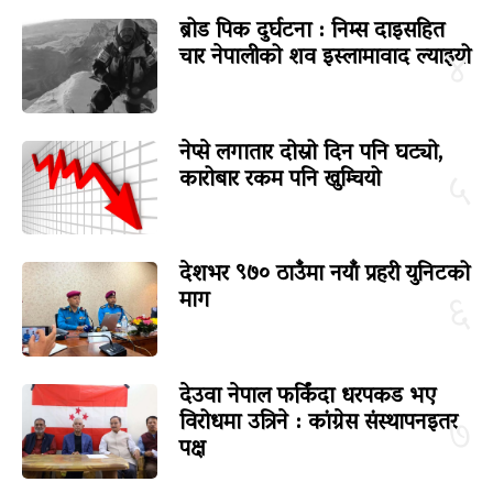
ब्रोड पिक दुर्घटना : निम्स दाइसहित
चार नेपालीको शव इस्लामावाद ल्याइयो
४
नेप्से लगातार दोस्रो दिन पनि घट्यो,
कारोबार रकम पनि खुम्चियो
५
देशभर ९७० ठाउँमा नयाँ प्रहरी युनिटको
माग
६
देउवा नेपाल फर्किंदा धरपकड भए
विरोधमा उत्रिने : कांग्रेस संस्थापनइतर
७
पक्ष