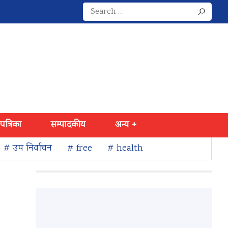
Search
for:
 पत्रिका
सम्पादकीय
अन्य +
# उप निर्वाचन
# free
# health