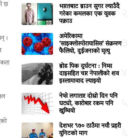
को छ
भारतबाट ब्राउन सुगर ल्याउँदै
२
गरेका कमलका एक युवक
पक्राउ
अमेरिकामा
न् ।
३
‘साइक्लोस्पोरायासिस’ संक्रमण
फैलियो, दुईजनाको मृत्यु
र
रिकता
ब्रोड पिक दुर्घटना : निम्स
४
दाइसहित चार नेपालीको शव
इस्लामावाद ल्याइयो
नेप्से लगातार दोस्रो दिन पनि
हाल
५
घट्यो, कारोबार रकम पनि
खुम्चियो
इएको
देशभर ९७० ठाउँमा नयाँ प्रहरी
६
युनिटको माग