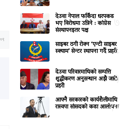
देउवा नेपाल फर्किंदा धरपकड
७
भए विरोधमा उत्रिने : कांग्रेस
संस्थापनइतर पक्ष
:०९
साइबर ठगी रोक्न ‘एन्टी साइबर
८
स्क्याम’ सेन्टर स्थापना गर्दै प्रहरी
देउवा परिवारमाथिको सम्पत्ति
९
शुद्धीकरण अनुसन्धान अझै जारी:
प्रहरी
आफ्नै सरकारको कार्यशैलीमाथि
१०
रास्वपा सांसदको कडा आलोचना