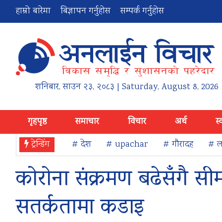
हाम्रो बारेमा
बिज्ञापन गर्नुहोस
सम्पर्क गर्नुहोस
शनिबार
,
साउन
२३
,
२०८३
| Saturday, August 8, 2026
गृहपृष्ठ
समाचार
विचार
अर्थ
स्
ट्रेन्डिंग
# देश
# upachar
# गौरादह
# ला
कोरोना संक्रमण बढेसँगै सीम
सतर्कतामा कडाइ