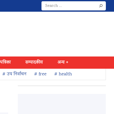
Search
for:
 पत्रिका
सम्पादकीय
अन्य +
# उप निर्वाचन
# free
# health