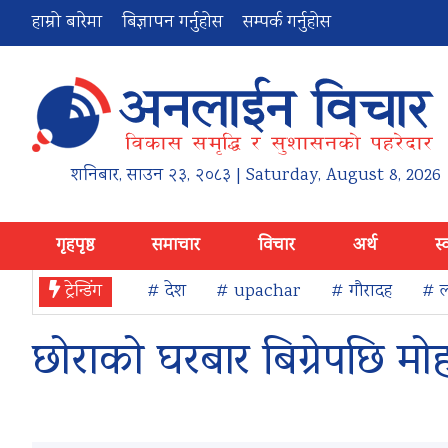
हाम्रो बारेमा
बिज्ञापन गर्नुहोस
सम्पर्क गर्नुहोस
शनिबार
,
साउन
२३
,
२०८३
| Saturday, August 8, 2026
गृहपृष्ठ
समाचार
विचार
अर्थ
स्
ट्रेन्डिंग
# देश
# upachar
# गौरादह
# ल
छोराको घरबार बिग्रेपछि म