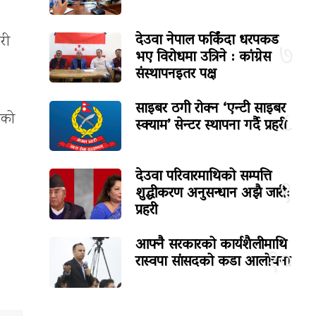
देउवा नेपाल फर्किंदा धरपकड
री
७
भए विरोधमा उत्रिने : कांग्रेस
संस्थापनइतर पक्ष
साइबर ठगी रोक्न ‘एन्टी साइबर
८
ेको
स्क्याम’ सेन्टर स्थापना गर्दै प्रहरी
देउवा परिवारमाथिको सम्पत्ति
९
शुद्धीकरण अनुसन्धान अझै जारी:
प्रहरी
आफ्नै सरकारको कार्यशैलीमाथि
१०
रास्वपा सांसदको कडा आलोचना