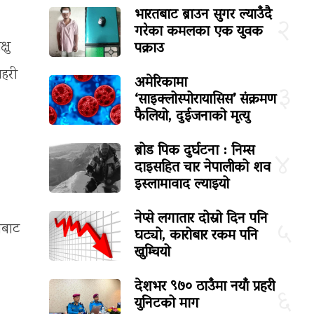
भारतबाट ब्राउन सुगर ल्याउँदै
२
गरेका कमलका एक युवक
पक्राउ
्षु
रहरी
अमेरिकामा
३
‘साइक्लोस्पोरायासिस’ संक्रमण
फैलियो, दुईजनाको मृत्यु
ब्रोड पिक दुर्घटना : निम्स
४
दाइसहित चार नेपालीको शव
इस्लामावाद ल्याइयो
नेप्से लगातार दोस्रो दिन पनि
५
नबाट
घट्यो, कारोबार रकम पनि
खुम्चियो
देशभर ९७० ठाउँमा नयाँ प्रहरी
६
युनिटको माग