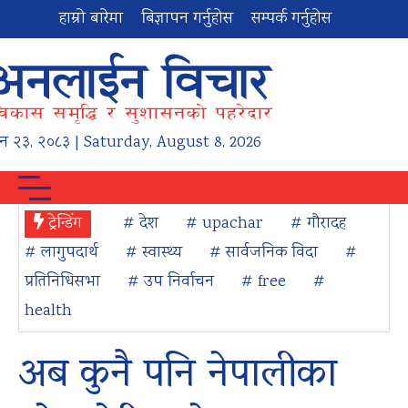
हाम्रो बारेमा
बिज्ञापन गर्नुहोस
सम्पर्क गर्नुहोस
न
२३
,
२०८३
| Saturday, August 8, 2026
ट्रेन्डिंग
# देश
# upachar
# गौरादह
# लागुपदार्थ
# स्वास्थ्य
# सार्वजनिक विदा
#
प्रतिनिधिसभा
# उप निर्वाचन
# free
#
health
अब कुनै पनि नेपालीका