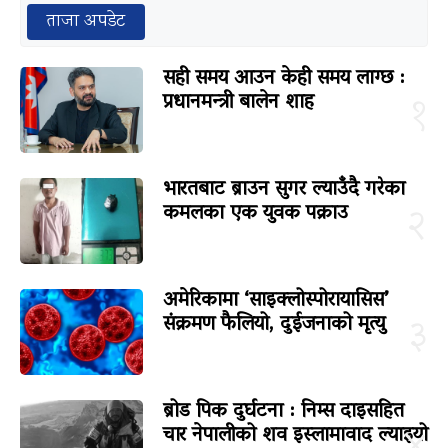
ताजा अपडेट
सही समय आउन केही समय लाग्छ :
प्रधानमन्त्री बालेन शाह
१
भारतबाट ब्राउन सुगर ल्याउँदै गरेका
कमलका एक युवक पक्राउ
२
अमेरिकामा ‘साइक्लोस्पोरायासिस’
संक्रमण फैलियो, दुईजनाको मृत्यु
३
ब्रोड पिक दुर्घटना : निम्स दाइसहित
चार नेपालीको शव इस्लामावाद ल्याइयो