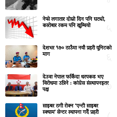
४
नेप्से लगातार दोस्रो दिन पनि घट्यो,
कारोबार रकम पनि खुम्चियो
५
देशभर ९७० ठाउँमा नयाँ प्रहरी युनिटको
माग
६
देउवा नेपाल फर्किंदा धरपकड भए
विरोधमा उत्रिने : कांग्रेस संस्थापनइतर
७
पक्ष
साइबर ठगी रोक्न ‘एन्टी साइबर
स्क्याम’ सेन्टर स्थापना गर्दै प्रहरी
८