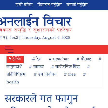
हाम्रो बारेमा
बिज्ञापन गर्नुहोस
सम्पर्क गर्नुहोस
न
२१
,
२०८३
| Thursday, August 6, 2026
ट्रेन्डिंग
# देश
# upachar
# गौरादह
#
लागुपदार्थ
# स्वास्थ्य
# सार्वजनिक विदा
#
प्रतिनिधिसभा
# उप निर्वाचन
# free
#
health
सरकारले गत फागुन