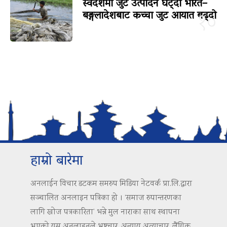
स्वदेशमा जुट उत्पादन घट्दा भारत–
बङ्गलादेशबाट कच्चा जुट आयात बढ्दो
१०
हाम्रो बारेमा
अनलाईन विचार डटकम समरुप मिडिया नेटवर्क प्रा.लि.द्वारा
सञ्चालित अनलाइन पत्रिका हो । ‘समाज रुपान्तरणका
लागि खोज पत्रकारिता’ भन्ने मुल नाराका साथ स्थापना
भएको यस अनलाइनले भ्रष्टचार, अन्याय अत्याचार, लैंगिक