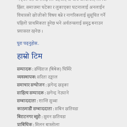
हिंसा, समाजमा घटेका र लुकाएका घटनालाई अनलाईन
विचारको खोजीको विषय बन्ने र नागरिकलाई सुसूचित गर्ने
पहिलो प्राथमिकता हुनेछ भने अर्थतन्त्रलाई समृद्ध बनाउन
प्रयासरत रहनेछ ।
पुरा पढ्नुहोस..
हाम्रो टिम
सम्पादक :
डण्डिराज (बिबेक) घिमिरे
व्यवस्थापक:
सरिता दङ्गाल
समाचार सम्योजन :
झगेन्द्र खड्का
साहित्य सम्पादक :
खगेन्द्र नेउपाने
सम्बाददाता :
शान्ति सुब्बा
काठमाडौं सम्बाददाता :
सबिन खतिवडा
बिराटनगर ब्युरो :
सुमन खतिवडा
प्राबिधिक :
मिलन बास्तोला