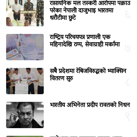
रासायनिक मल तस्करी आरोपमा पक्राउ
परेका नेपाली दाजुभाइ भारतमा
६
धरौटीमा छुटे
राष्ट्रिय परिचयपत्र प्रणाली एक
महिनादेखि ठप्प, सेवाग्राही मर्कामा
७
सबै प्रदेशमा रेबिजविरुद्धको भ्याक्सिन
वितरण सुरु
८
भारतीय अभिनेता प्रदीप रावतको निधन
९