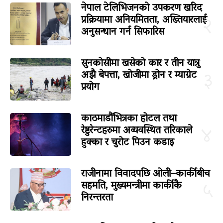
नेपाल टेलिभिजनको उपकरण खरिद
प्रक्रियामा अनियमितता, अख्तियारलाई
२
अनुसन्धान गर्न सिफारिस
सुनकोसीमा खसेको कार र तीन यात्रु
अझै बेपत्ता, खोजीमा ड्रोन र म्याग्नेट
३
प्रयोग
काठमाडौंभित्रका होटल तथा
रेष्टुरेन्टहरुमा अव्यवस्थित तरिकाले
४
हुक्का र चुरोट पिउन कडाइ
राजीनामा विवादपछि ओली–कार्कीबीच
सहमति, मुख्यमन्त्रीमा कार्कीकै
५
निरन्तरता