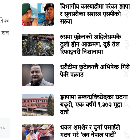
विभागीय कारबाहीमा परेका झापा
२
र सुनसरीका सशस्त्र एसपीको
सरुवा
ालिका
को शव
रुसमा युक्रेनको अहिलेसम्मकै
३
ठूलो ड्रोन आक्रमण, दुई तेल
रिफाइनरी निशानामा
धरौटीमा छुटेलगत्तै अभिषेक गिरी
४
फेरि पक्राउ
झापामा सम्बन्धविच्छेदका घटना
५
बढ्दो, एक वर्षमै १,३७३ मुद्दा
दर्ता
धवल शमशेर र दुर्गा प्रसाईंले
:२८
६
गठन गरे ‘जय नेपाल पार्टी’