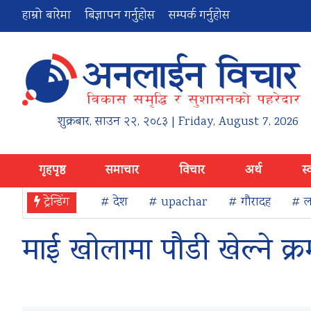
हाम्रो बारेमा
बिज्ञापन गर्नुहोस
सम्पर्क गर्नुहोस
शुक्रबार
,
साउन
२२
,
२०८३
| Friday, August 7, 2026
गृहपृष्ठ
समाचार
विचार
अर्थ
स्
ट्रेन्डिंग
# देश
# upachar
# गौरादह
# ला
माई खोलामा पौडी खेल्ने क्र