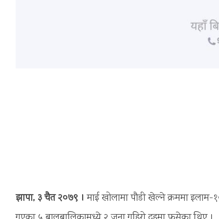
झापा, ३ चैत २०७९ ।
माई खोलामा पौडी खेल्ने क्रममा इलाम-१
गएका ५ बालबालिकामध्ये २ जना गहिरो दहमा फसेका थिए ।