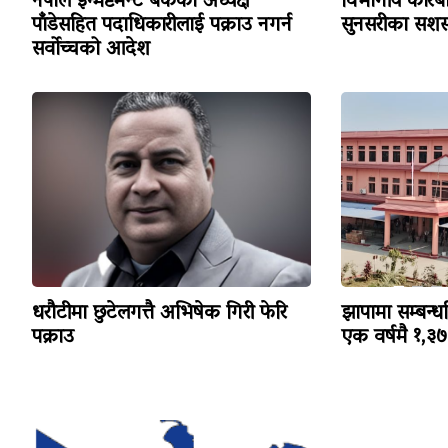
नेपाल इन्भेष्टमेन्ट बैंकका अध्यक्ष
विभागीय कारबा
पाँडेसहित पदाधिकारीलाई पक्राउ नगर्न
सुनसरीका सशस्
सर्वोच्चको आदेश
धरौटीमा छुटेलगत्तै अभिषेक गिरी फेरि
झापामा सम्बन्ध
पक्राउ
एक वर्षमै १,३७३ 