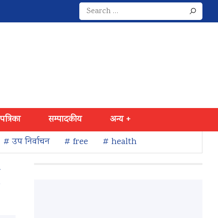
Search
for:
 पत्रिका
सम्पादकीय
अन्य +
# उप निर्वाचन
# free
# health