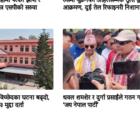
हीमा परेका झापा र
रुसमा युक्रेनको अहिलेसम्मकै ठूलो ड्
त्र एसपीको सरुवा
आक्रमण, दुई तेल रिफाइनरी निशान
विच्छेदका घटना बढ्दो,
धवल शमशेर र दुर्गा प्रसाईंले गठन ग
मुद्दा दर्ता
‘जय नेपाल पार्टी’