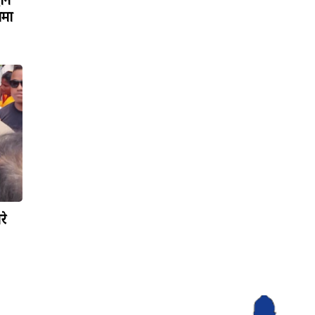
रोन
ामा
रे