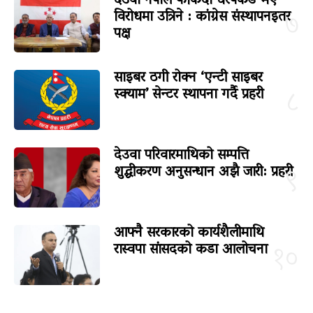
देउवा नेपाल फर्किंदा धरपकड भए
विरोधमा उत्रिने : कांग्रेस संस्थापनइतर
७
पक्ष
साइबर ठगी रोक्न ‘एन्टी साइबर
स्क्याम’ सेन्टर स्थापना गर्दै प्रहरी
८
देउवा परिवारमाथिको सम्पत्ति
शुद्धीकरण अनुसन्धान अझै जारी: प्रहरी
९
आफ्नै सरकारको कार्यशैलीमाथि
रास्वपा सांसदको कडा आलोचना
१०