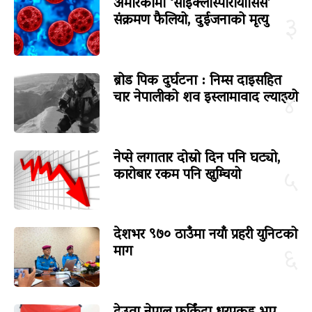
अमेरिकामा ‘साइक्लोस्पोरायासिस’
संक्रमण फैलियो, दुईजनाको मृत्यु
३
ब्रोड पिक दुर्घटना : निम्स दाइसहित
चार नेपालीको शव इस्लामावाद ल्याइयो
४
नेप्से लगातार दोस्रो दिन पनि घट्यो,
कारोबार रकम पनि खुम्चियो
५
देशभर ९७० ठाउँमा नयाँ प्रहरी युनिटको
माग
६