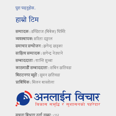
पुरा पढ्नुहोस..
हाम्रो टिम
सम्पादक :
डण्डिराज (बिबेक) घिमिरे
व्यवस्थापक:
सरिता दङ्गाल
समाचार सम्योजन :
झगेन्द्र खड्का
साहित्य सम्पादक :
खगेन्द्र नेउपाने
सम्बाददाता :
शान्ति सुब्बा
काठमाडौं सम्बाददाता :
सबिन खतिवडा
बिराटनगर ब्युरो :
सुमन खतिवडा
प्राबिधिक :
मिलन बास्तोला
सूचना बिभाग दर्ता नम्बर :
८९२