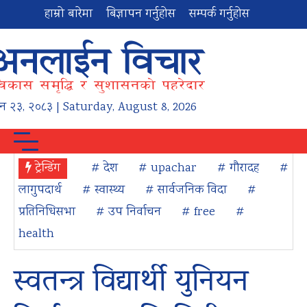
हाम्रो बारेमा
बिज्ञापन गर्नुहोस
सम्पर्क गर्नुहोस
न
२३
,
२०८३
| Saturday, August 8, 2026
ट्रेन्डिंग
# देश
# upachar
# गौरादह
#
लागुपदार्थ
# स्वास्थ्य
# सार्वजनिक विदा
#
प्रतिनिधिसभा
# उप निर्वाचन
# free
#
health
स्वतन्त्र विद्यार्थी युनियन