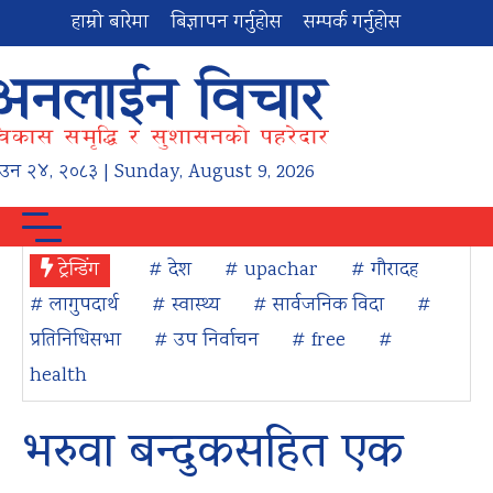
हाम्रो बारेमा
बिज्ञापन गर्नुहोस
सम्पर्क गर्नुहोस
ाउन
२४
,
२०८३
| Sunday, August 9, 2026
ट्रेन्डिंग
# देश
# upachar
# गौरादह
# लागुपदार्थ
# स्वास्थ्य
# सार्वजनिक विदा
#
प्रतिनिधिसभा
# उप निर्वाचन
# free
#
health
भरुवा बन्दुकसहित एक