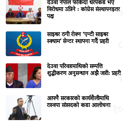
देउवा नेपाल फर्किंदा धरपकड भए
विरोधमा उत्रिने : कांग्रेस संस्थापनइतर
७
पक्ष
साइबर ठगी रोक्न ‘एन्टी साइबर
स्क्याम’ सेन्टर स्थापना गर्दै प्रहरी
८
देउवा परिवारमाथिको सम्पत्ति
शुद्धीकरण अनुसन्धान अझै जारी: प्रहरी
९
आफ्नै सरकारको कार्यशैलीमाथि
रास्वपा सांसदको कडा आलोचना
१०