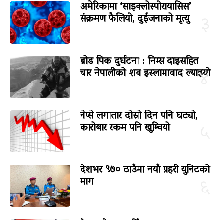
अमेरिकामा ‘साइक्लोस्पोरायासिस’
संक्रमण फैलियो, दुईजनाको मृत्यु
३
ब्रोड पिक दुर्घटना : निम्स दाइसहित
चार नेपालीको शव इस्लामावाद ल्याइयो
४
नेप्से लगातार दोस्रो दिन पनि घट्यो,
कारोबार रकम पनि खुम्चियो
५
देशभर ९७० ठाउँमा नयाँ प्रहरी युनिटको
माग
६